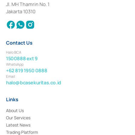
Institution for the Issuance, Transaction, and Administration and
Jl. MH Thamrin No. 1
Settlement of Commercial Paper Transactions whose license was issued in
Jakarta 10310
2018.
Contact Us
Halo BCA
1500888 ext 9
WhatsApp
+62 819 1950 0888
Email
halo@bcasekuritas.co.id
Links
About Us
Our Services
Latest News
Trading Platform