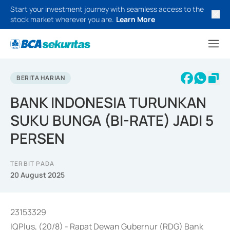
Start your investment journey with seamless access to the
stock market wherever you are.
Learn More
BERITA HARIAN
BANK INDONESIA TURUNKAN
SUKU BUNGA (BI-RATE) JADI 5
PERSEN
TERBIT PADA
20 August 2025
23153329
IQPlus, (20/8) - Rapat Dewan Gubernur (RDG) Bank