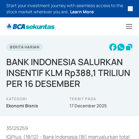
Start your investment journey with seamless access to the
stock market wherever you are.
Learn More
BERITA HARIAN
BANK INDONESIA SALURKAN
INSENTIF KLM Rp388,1 TRILIUN
PER 16 DESEMBER
KATEGORI
TERBIT PADA
Ekonomi Bisnis
17 December 2025
35125259
IQPlus, (18/12) - Bank Indonesia (BI) menyalurkan total