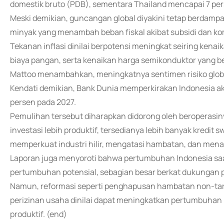
domestik bruto (PDB), sementara Thailand mencapai 7 perse
Meski demikian, guncangan global diyakini tetap berdampa
minyak yang menambah beban fiskal akibat subsidi dan ko
Tekanan inflasi dinilai berpotensi meningkat seiring ken
biaya pangan, serta kenaikan harga semikonduktor yang be
Mattoo menambahkan, meningkatnya sentimen risiko globa
Kendati demikian, Bank Dunia memperkirakan Indonesia a
persen pada 2027.
Pemulihan tersebut diharapkan didorong oleh beroperasi
investasi lebih produktif, tersedianya lebih banyak kredit s
memperkuat industri hilir, mengatasi hambatan, dan menari
Laporan juga menyoroti bahwa pertumbuhan Indonesia saat
pertumbuhan potensial, sebagian besar berkat dukungan 
Namun, reformasi seperti penghapusan hambatan non-tarif
perizinan usaha dinilai dapat meningkatkan pertumbuhan 
produktif. (end)