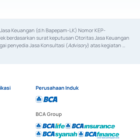
as Jasa Keuangan (d.h Bapepam-LK) Nomor KEP-
fek berdasarkan surat keputusan Otoritas Jasa Keuangan 
ai penyedia Jasa Konsultasi (
Advisory
) atas kegiatan 
anggal 3 Februari 2017, dan beberapa izin usaha lainnya 
iterbitkan pada tahun 2017 dan izin usaha lainnya dari 
at Berharga Komersial yang izinnya diterbitkan pada 
ikasi
Perusahaan Induk
BCA Group