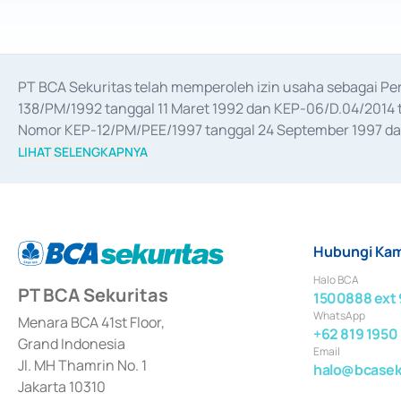
PT BCA Sekuritas telah memperoleh izin usaha sebagai P
138/PM/1992 tanggal 11 Maret 1992 dan KEP-06/D.04/2014 t
Nomor KEP-12/PM/PEE/1997 tanggal 24 September 1997 dan 
merger, akuisisi, divestasi, dan 
join venture
 berdasarkan su
LIHAT SELENGKAPNYA
dari Bank Indonesia antara lain sebagai Perantara Pelaksan
Bank Indonesia sebagai Lembaga Pendukung Penerbitan, Tr
tahun 2018.
Hubungi Kam
Halo BCA
PT BCA Sekuritas
1500888 ext 
WhatsApp
Menara BCA 41st Floor,
+62 819 1950
Grand Indonesia
Email
Jl. MH Thamrin No. 1
halo@bcaseku
Jakarta 10310