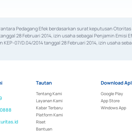
erantara Pedagang Efek berdasarkan surat keputusan Otorit
anggal 28 Februari 2014, izin usaha sebagai Penjamin Emisi E
KEP-07/D.04/2014 tanggal 28 Februari 2014, izin usaha sebag
rat keputusan Otoritas Jasa Keuangan Nomor S-67/PM.21/2017 t
aan Transaksi Sertifikat Deposito di Pasar Uang yang izinnya d
ansaksi, serta Penatausahaan dan Penyelesaian Transaksi Sur
i
Tautan
Download Apl
Tentang Kami
Google Play
9
Layanan Kami
App Store
Kabar Terbaru
Windows App
 0888
Platform Kami
ritas.id
Riset
Bantuan