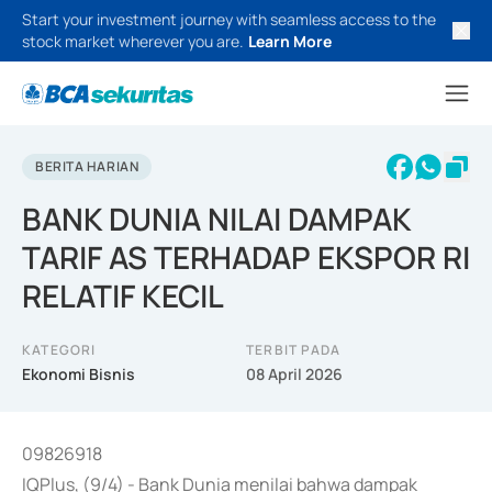
Start your investment journey with seamless access to the
stock market wherever you are.
Learn More
BERITA HARIAN
BANK DUNIA NILAI DAMPAK
TARIF AS TERHADAP EKSPOR RI
RELATIF KECIL
KATEGORI
TERBIT PADA
Ekonomi Bisnis
08 April 2026
09826918
IQPlus, (9/4) - Bank Dunia menilai bahwa dampak