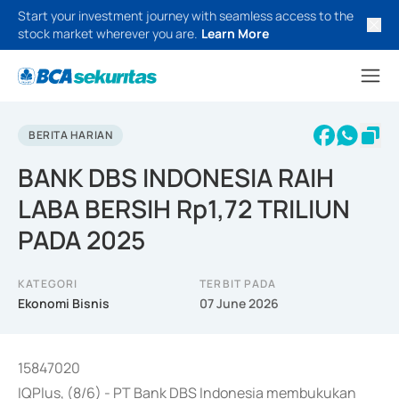
Start your investment journey with seamless access to the
stock market wherever you are.
Learn More
BERITA HARIAN
BANK DBS INDONESIA RAIH
LABA BERSIH Rp1,72 TRILIUN
PADA 2025
KATEGORI
TERBIT PADA
Ekonomi Bisnis
07 June 2026
15847020
IQPlus, (8/6) - PT Bank DBS Indonesia membukukan