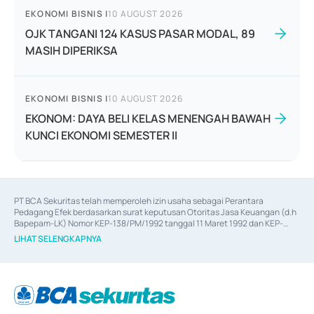
EKONOMI BISNIS
|
10 AUGUST 2026
OJK TANGANI 124 KASUS PASAR MODAL, 89
MASIH DIPERIKSA
EKONOMI BISNIS
|
10 AUGUST 2026
EKONOM: DAYA BELI KELAS MENENGAH BAWAH
KUNCI EKONOMI SEMESTER II
PT BCA Sekuritas telah memperoleh izin usaha sebagai Perantara 
Pedagang Efek berdasarkan surat keputusan Otoritas Jasa Keuangan (d.h 
Bapepam-LK) Nomor KEP-138/PM/1992 tanggal 11 Maret 1992 dan KEP-
06/D.04/2014 tanggal 28 Februari 2014, izin usaha sebagai Penjamin Emisi 
LIHAT SELENGKAPNYA
Efek berdasarkan surat keputusan Otoritas Jasa Keuangan Nomor KEP-
12/PM/PEE/1997 tanggal 24 September 1997 dan KEP-07/D.04/2014 
tanggal 28 Februari 2014, izin usaha sebagai penyedia Jasa Konsultasi 
(
Advisory
) atas kegiatan merger, akuisisi, divestasi, dan 
join venture
berdasarkan surat keputusan Otoritas Jasa Keuangan Nomor S-
67/PM.21/2017 tanggal 3 Februari 2017, dan beberapa izin usaha lainnya 
dari Bank Indonesia antara lain sebagai Perantara Pelaksanaan Transaksi 