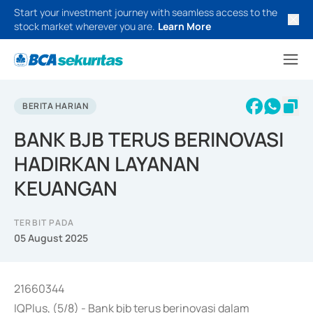
Start your investment journey with seamless access to the
stock market wherever you are.
Learn More
BERITA HARIAN
BANK BJB TERUS BERINOVASI
HADIRKAN LAYANAN
KEUANGAN
TERBIT PADA
05 August 2025
21660344
IQPlus, (5/8) - Bank bjb terus berinovasi dalam