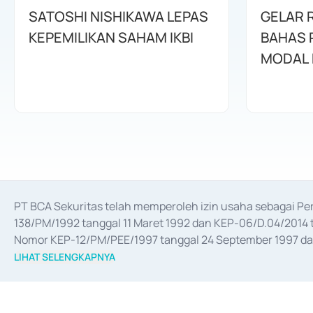
SATOSHI NISHIKAWA LEPAS
GELAR 
KEPEMILIKAN SAHAM IKBI
BAHAS
MODAL
PT BCA Sekuritas telah memperoleh izin usaha sebagai P
138/PM/1992 tanggal 11 Maret 1992 dan KEP-06/D.04/2014 t
Nomor KEP-12/PM/PEE/1997 tanggal 24 September 1997 dan 
merger, akuisisi, divestasi, dan 
join venture
 berdasarkan su
LIHAT SELENGKAPNYA
dari Bank Indonesia antara lain sebagai Perantara Pelaksan
Bank Indonesia sebagai Lembaga Pendukung Penerbitan, Tr
tahun 2018.