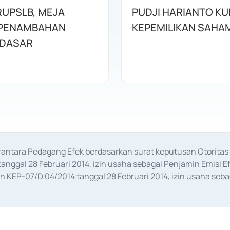
RUPSLB, MEJA
PUDJI HARIANTO KU
 PENAMBAHAN
KEPEMILIKAN SAHA
 DASAR
erantara Pedagang Efek berdasarkan surat keputusan Otorit
anggal 28 Februari 2014, izin usaha sebagai Penjamin Emisi E
KEP-07/D.04/2014 tanggal 28 Februari 2014, izin usaha sebag
rat keputusan Otoritas Jasa Keuangan Nomor S-67/PM.21/2017 t
aan Transaksi Sertifikat Deposito di Pasar Uang yang izinnya d
ansaksi, serta Penatausahaan dan Penyelesaian Transaksi Sur