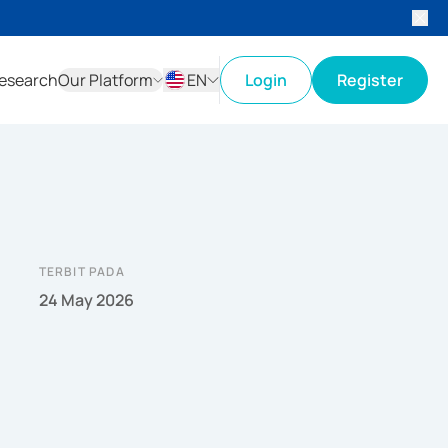
esearch
Our Platform
EN
Login
Register
ID
EN
TERBIT PADA
24 May 2026