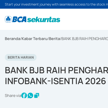
Start your investment journey with seamless access to the stock 
Beranda
/
Kabar Terbaru
/
Berita
/
BANK BJB RAIH PENGHARG
BERITA HARIAN
BANK BJB RAIH PENGHA
INFOBANK-ISENTIA 2026
Share via