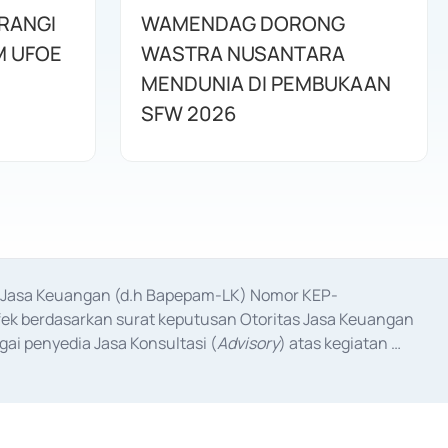
RANGI
WAMENDAG DORONG
M UFOE
WASTRA NUSANTARA
MENDUNIA DI PEMBUKAAN
SFW 2026
as Jasa Keuangan (d.h Bapepam-LK) Nomor KEP-
fek berdasarkan surat keputusan Otoritas Jasa Keuangan 
ai penyedia Jasa Konsultasi (
Advisory
) atas kegiatan 
anggal 3 Februari 2017, dan beberapa izin usaha lainnya 
iterbitkan pada tahun 2017 dan izin usaha lainnya dari 
at Berharga Komersial yang izinnya diterbitkan pada 