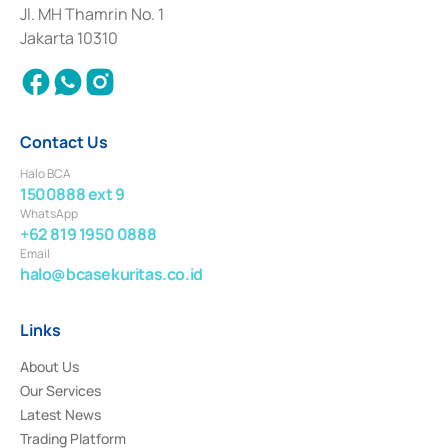
Institution for the Issuance, Transaction, and Administration and
Jl. MH Thamrin No. 1
Settlement of Commercial Paper Transactions whose license was issued in
Jakarta 10310
2018.
Contact Us
Halo BCA
1500888 ext 9
WhatsApp
+62 819 1950 0888
Email
halo@bcasekuritas.co.id
Links
About Us
Our Services
Latest News
Trading Platform