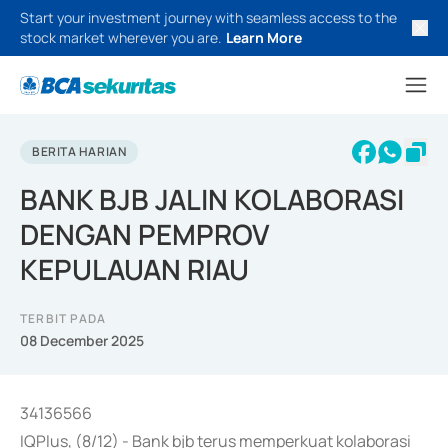
Start your investment journey with seamless access to the
stock market wherever you are.
Learn More
BERITA HARIAN
BANK BJB JALIN KOLABORASI
DENGAN PEMPROV
KEPULAUAN RIAU
TERBIT PADA
08 December 2025
34136566
IQPlus, (8/12) - Bank bjb terus memperkuat kolaborasi