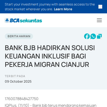
Start your investment journey with seamless access to the
stock market wherever you are.
Learn More
BERITA HARIAN
BANK BJB HADIRKAN SOLUSI
KEUANGAN INKLUSIF BAGI
PEKERJA MIGRAN CIANJUR
TERBIT PADA
09 October 2025
1760078848427750
IQPlus, (11/10) - Bank bjb terus mendorong kemajuan