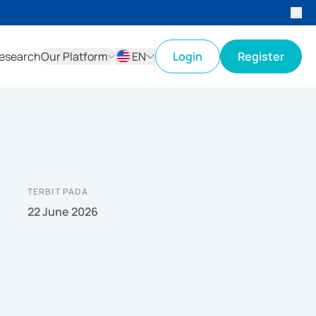
esearch
Our Platform
EN
Login
Register
ID
EN
TERBIT PADA
22 June 2026