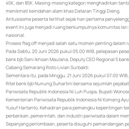
45K, dan 85K. Masing-masing kategori menghadirkan tan
menikmati keindahan alam khas Dataran Tinggi Dieng.
Antusiasme peserta terlihat sejak hari pertama penyeleng
event ini juga menjadi ruang berkumpulnya komunitas lari
nasional.
Prosesi flag off menjadi salah satu momen penting dalam
Pada Sabtu, 20 Juni 2026 pukul 05.00 WIB, pelepasan peser
bank bjb Sani Ikhsan Maulana, Deputy CEO Regional 5 bank
Cabang Semarang Risto Livian Surbakti.
Sementara itu, pada Minggu, 21 Juni 2026 pukul 07.00 WIB
Ritel bank bjb Nunung Suhartini bersama sejumlah pejaba
Pariwisata Republik Indonesia Ni Luh Puspa, Bupati Wonoso
Kementerian Pariwisata Republik Indonesia Ni Komang Ayu A
Yusuf Hartanto. Kehadiran para pemangku kepentingan te
perbankan, pemerintah, dan industri pariwisata dalam me
Sepanjang perlombaan, peserta disuguhi pemandangan pe