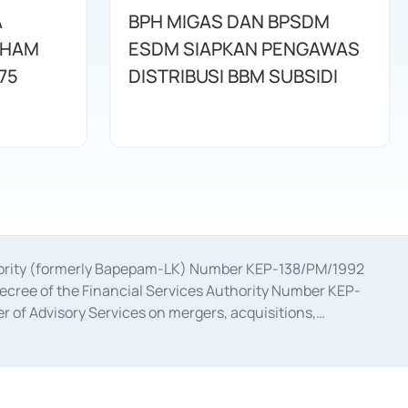
A
BPH MIGAS DAN BPSDM
AHAM
ESDM SIAPKAN PENGAWAS
75
DISTRIBUSI BBM SUBSIDI
uthority (formerly Bapepam-LK) Number KEP-138/PM/1992
decree of the Financial Services Authority Number KEP-
 of Advisory Services on mergers, acquisitions,
bruary 28, 2014, a business license as a provider of
ial Services Authority Number S-67/PM.21/2017 dated
ementation of Certificate of Deposit Transactions in the
ion for the Issuance, Transaction, and Administration and