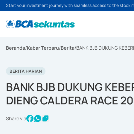
Start your investment journey with seamless access to the stock 
Beranda
/
Kabar Terbaru
/
Berita
/
BANK BJB DUKUNG KEBER
BERITA HARIAN
BANK BJB DUKUNG KEBE
DIENG CALDERA RACE 2
Share via