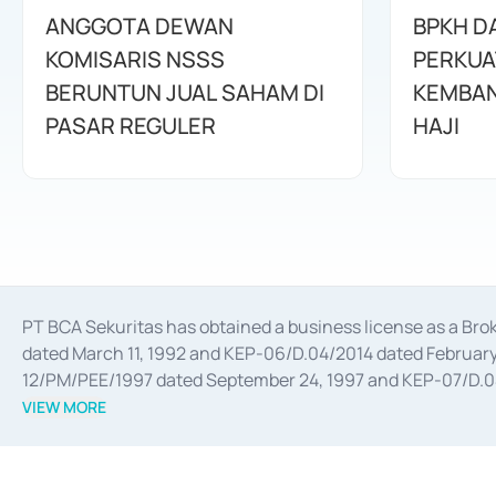
ANGGOTA DEWAN
BPKH D
KOMISARIS NSSS
PERKUA
BERUNTUN JUAL SAHAM DI
KEMBAN
PASAR REGULER
HAJI
PT BCA Sekuritas has obtained a business license as a Br
dated March 11, 1992 and KEP-06/D.04/2014 dated February 
12/PM/PEE/1997 dated September 24, 1997 and KEP-07/D.04/2
divestments, and joint ventures based on the decree of the
VIEW MORE
Advisory Services for mergers, acquisitions, divestments, 
February 3, 2017, and several other business licenses from
Money Market whose license was issued in 2017 and other b