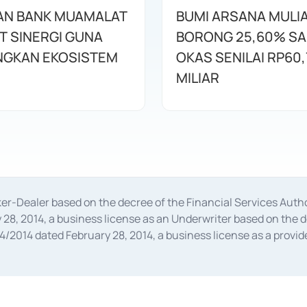
AN BANK MUAMALAT
BUMI ARSANA MULI
T SINERGI GUNA
BORONG 25,60% S
GKAN EKOSISTEM
OKAS SENILAI RP60,
MILIAR
oker-Dealer based on the decree of the Financial Services A
28, 2014, a business license as an Underwriter based on the 
014 dated February 28, 2014, a business license as a provider
 Financial Services Authority Number S-67/PM.21/2014 dated Fe
and joint ventures based on the decision letter of the Financ
 Bank Indonesia, among others as an Intermediary for the Impl
usiness licenses from Bank Indonesia as a Supporting Institut