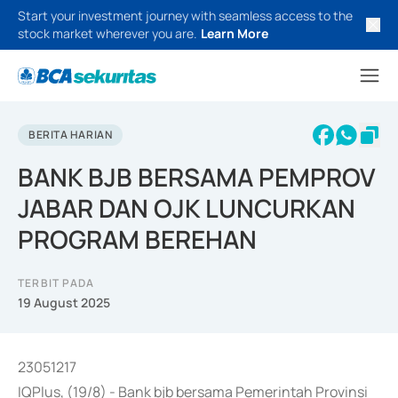
Start your investment journey with seamless access to the
stock market wherever you are.
Learn More
BERITA HARIAN
BANK BJB BERSAMA PEMPROV
JABAR DAN OJK LUNCURKAN
PROGRAM BEREHAN
TERBIT PADA
19 August 2025
23051217
IQPlus, (19/8) - Bank bjb bersama Pemerintah Provinsi