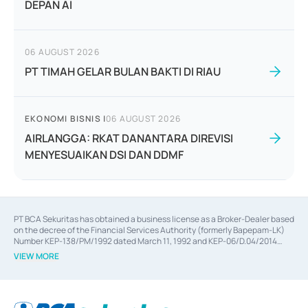
DEPAN AI
06 AUGUST 2026
PT TIMAH GELAR BULAN BAKTI DI RIAU
EKONOMI BISNIS
|
06 AUGUST 2026
AIRLANGGA: RKAT DANANTARA DIREVISI
MENYESUAIKAN DSI DAN DDMF
PT BCA Sekuritas has obtained a business license as a Broker-Dealer based
on the decree of the Financial Services Authority (formerly Bapepam-LK)
Number KEP-138/PM/1992 dated March 11, 1992 and KEP-06/D.04/2014
dated February 28, 2014, a business license as an Underwriter based on the
VIEW MORE
decree of the Financial Services Authority Number KEP-12/PM/PEE/1997
dated September 24, 1997 and KEP-07/D.04/2014 dated February 28, 2014,
a business license as a provider of Advisory Services on mergers,
acquisitions, divestments, and joint ventures based on the decree of the
Financial Services Authority Number S-67/PM.21/2014 dated February 28,