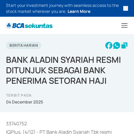
Start your investment journey with seamless access to the
stock market wherever you are.
Learn More
BERITA HARIAN
BANK ALADIN SYARIAH RESMI
DITUNJUK SEBAGAI BANK
PENERIMA SETORAN HAJI
TERBIT PADA
04 December 2025
33740752
IQPlus, (4/12) - PT Bank Aladin Syariah Tbk resmi