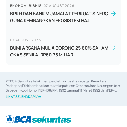
EKONOMI BISNIS
|
07 AUGUST 2026
BPKH DAN BANK MUAMALAT PERKUAT SINERGI
GUNA KEMBANGKAN EKOSISTEM HAJI
07 AUGUST 2026
BUMI ARSANA MULIA BORONG 25,60% SAHAM
OKAS SENILAI RP60,75 MILIAR
PT BCA Sekuritas telah memperoleh izin usaha sebagai Perantara 
Pedagang Efek berdasarkan surat keputusan Otoritas Jasa Keuangan (d.h 
Bapepam-LK) Nomor KEP-138/PM/1992 tanggal 11 Maret 1992 dan KEP-
06/D.04/2014 tanggal 28 Februari 2014, izin usaha sebagai Penjamin Emisi 
LIHAT SELENGKAPNYA
Efek berdasarkan surat keputusan Otoritas Jasa Keuangan Nomor KEP-
12/PM/PEE/1997 tanggal 24 September 1997 dan KEP-07/D.04/2014 
tanggal 28 Februari 2014, izin usaha sebagai penyedia Jasa Konsultasi 
(
Advisory
) atas kegiatan merger, akuisisi, divestasi, dan 
join venture
berdasarkan surat keputusan Otoritas Jasa Keuangan Nomor S-
67/PM.21/2017 tanggal 3 Februari 2017, dan beberapa izin usaha lainnya 
dari Bank Indonesia antara lain sebagai Perantara Pelaksanaan Transaksi 