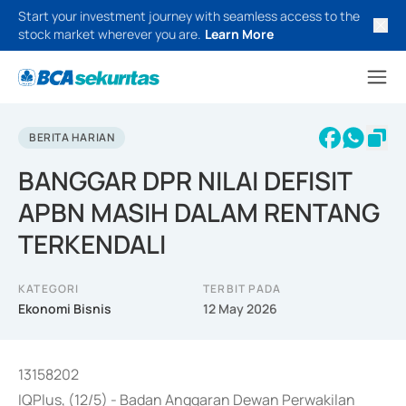
Start your investment journey with seamless access to the
stock market wherever you are.
Learn More
BERITA HARIAN
BANGGAR DPR NILAI DEFISIT
APBN MASIH DALAM RENTANG
TERKENDALI
KATEGORI
TERBIT PADA
Ekonomi Bisnis
12 May 2026
13158202
IQPlus, (12/5) - Badan Anggaran Dewan Perwakilan