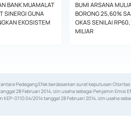
AN BANK MUAMALAT
BUMI ARSANA MULI
T SINERGI GUNA
BORONG 25,60% S
GKAN EKOSISTEM
OKAS SENILAI RP60,
MILIAR
erantara Pedagang Efek berdasarkan surat keputusan Otorit
anggal 28 Februari 2014, izin usaha sebagai Penjamin Emisi E
KEP-07/D.04/2014 tanggal 28 Februari 2014, izin usaha sebag
rat keputusan Otoritas Jasa Keuangan Nomor S-67/PM.21/2017 t
aan Transaksi Sertifikat Deposito di Pasar Uang yang izinnya d
ansaksi, serta Penatausahaan dan Penyelesaian Transaksi Sur