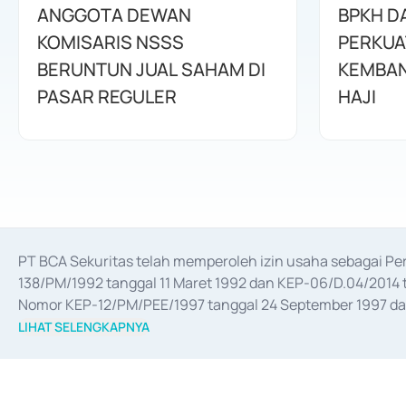
ANGGOTA DEWAN
BPKH D
KOMISARIS NSSS
PERKUA
BERUNTUN JUAL SAHAM DI
KEMBAN
PASAR REGULER
HAJI
PT BCA Sekuritas telah memperoleh izin usaha sebagai P
138/PM/1992 tanggal 11 Maret 1992 dan KEP-06/D.04/2014 t
Nomor KEP-12/PM/PEE/1997 tanggal 24 September 1997 dan 
merger, akuisisi, divestasi, dan 
join venture
 berdasarkan su
LIHAT SELENGKAPNYA
dari Bank Indonesia antara lain sebagai Perantara Pelaksan
Bank Indonesia sebagai Lembaga Pendukung Penerbitan, Tr
tahun 2018.