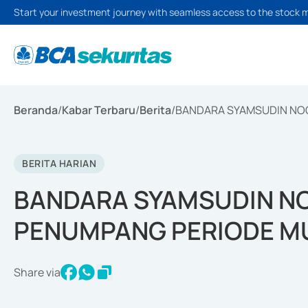
Start your investment journey with seamless access to the stock 
Beranda
/
Kabar Terbaru
/
Berita
/
BANDARA SYAMSUDIN NOO
BERITA HARIAN
BANDARA SYAMSUDIN NO
PENUMPANG PERIODE M
Share via