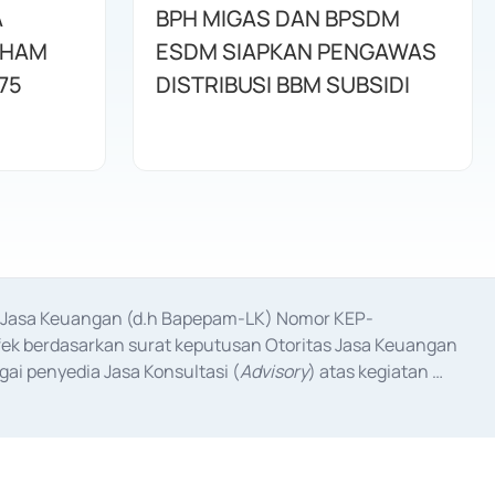
A
BPH MIGAS DAN BPSDM
AHAM
ESDM SIAPKAN PENGAWAS
75
DISTRIBUSI BBM SUBSIDI
as Jasa Keuangan (d.h Bapepam-LK) Nomor KEP-
fek berdasarkan surat keputusan Otoritas Jasa Keuangan 
ai penyedia Jasa Konsultasi (
Advisory
) atas kegiatan 
anggal 3 Februari 2017, dan beberapa izin usaha lainnya 
iterbitkan pada tahun 2017 dan izin usaha lainnya dari 
at Berharga Komersial yang izinnya diterbitkan pada 