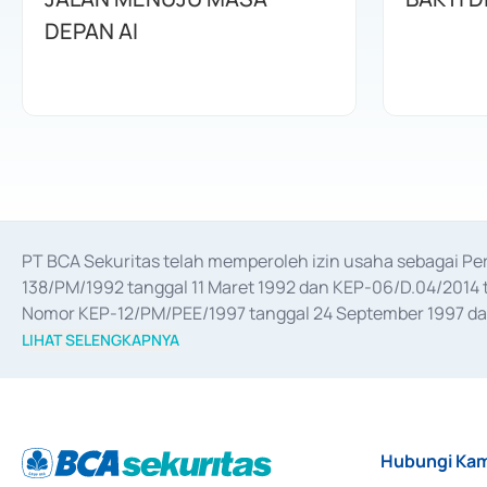
DEPAN AI
PT BCA Sekuritas telah memperoleh izin usaha sebagai P
138/PM/1992 tanggal 11 Maret 1992 dan KEP-06/D.04/2014 t
Nomor KEP-12/PM/PEE/1997 tanggal 24 September 1997 dan 
merger, akuisisi, divestasi, dan 
join venture
 berdasarkan su
LIHAT SELENGKAPNYA
dari Bank Indonesia antara lain sebagai Perantara Pelaksan
Bank Indonesia sebagai Lembaga Pendukung Penerbitan, Tr
tahun 2018.
Hubungi Kam