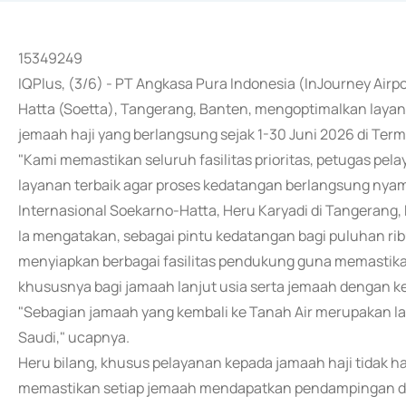
15349249
IQPlus, (3/6) - PT Angkasa Pura Indonesia (InJourney Air
Hatta (Soetta), Tangerang, Banten, mengoptimalkan layana
jemaah haji yang berlangsung sejak 1-30 Juni 2026 di Termi
"Kami memastikan seluruh fasilitas prioritas, petugas pe
layanan terbaik agar proses kedatangan berlangsung nyam
Internasional Soekarno-Hatta, Heru Karyadi di Tangerang,
Ia mengatakan, sebagai pintu kedatangan bagi puluhan rib
menyiapkan berbagai fasilitas pendukung guna memastika
khususnya bagi jamaah lanjut usia serta jemaah dengan 
"Sebagian jamaah yang kembali ke Tanah Air merupakan la
Saudi," ucapnya.
Heru bilang, khusus pelayanan kepada jamaah haji tidak ha
memastikan setiap jemaah mendapatkan pendampingan da