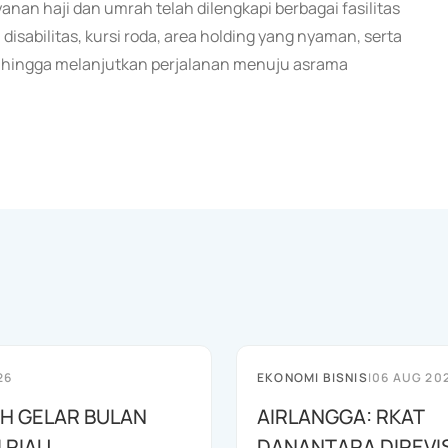
yanan haji dan umrah telah dilengkapi berbagai fasilitas
sabilitas, kursi roda, area holding yang nyaman, serta
a hingga melanjutkan perjalanan menuju asrama
26
EKONOMI BISNIS
|
06 AUG 20
AH GELAR BULAN
AIRLANGGA: RKAT
I RIAU
DANANTARA DIREVIS