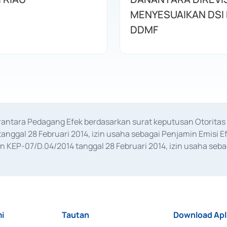
MENYESUAIKAN DSI
DDMF
erantara Pedagang Efek berdasarkan surat keputusan Otorit
anggal 28 Februari 2014, izin usaha sebagai Penjamin Emisi E
KEP-07/D.04/2014 tanggal 28 Februari 2014, izin usaha sebag
rat keputusan Otoritas Jasa Keuangan Nomor S-67/PM.21/2017 t
aan Transaksi Sertifikat Deposito di Pasar Uang yang izinnya d
ansaksi, serta Penatausahaan dan Penyelesaian Transaksi Sur
i
Tautan
Download Apl