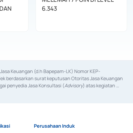
 DAN
6.343
as Jasa Keuangan (d.h Bapepam-LK) Nomor KEP-
fek berdasarkan surat keputusan Otoritas Jasa Keuangan 
ai penyedia Jasa Konsultasi (
Advisory
) atas kegiatan 
anggal 3 Februari 2017, dan beberapa izin usaha lainnya 
iterbitkan pada tahun 2017 dan izin usaha lainnya dari 
at Berharga Komersial yang izinnya diterbitkan pada 
ikasi
Perusahaan Induk