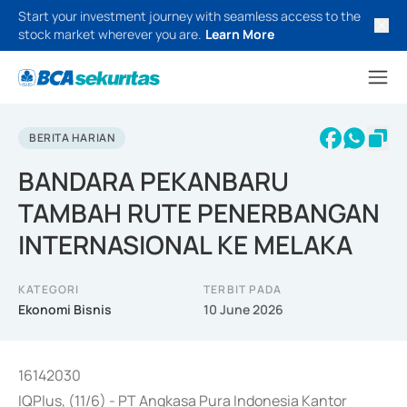
Start your investment journey with seamless access to the
stock market wherever you are.
Learn More
BERITA HARIAN
BANDARA PEKANBARU
TAMBAH RUTE PENERBANGAN
INTERNASIONAL KE MELAKA
KATEGORI
TERBIT PADA
Ekonomi Bisnis
10 June 2026
16142030
IQPlus, (11/6) - PT Angkasa Pura Indonesia Kantor