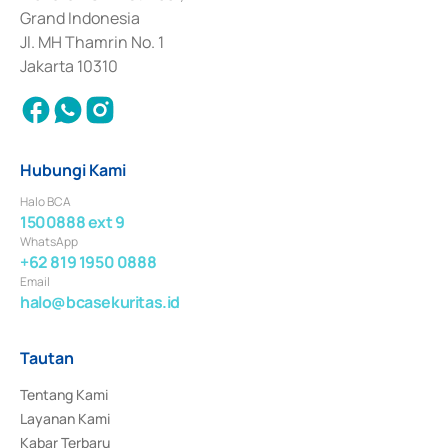
Surat Berharga Komersial yang izinnya diterbitkan pada tahun 2018.
Grand Indonesia
Jl. MH Thamrin No. 1
Jakarta 10310
Hubungi Kami
Halo BCA
1500888 ext 9
WhatsApp
+62 819 1950 0888
Email
halo@bcasekuritas.id
Tautan
Tentang Kami
Layanan Kami
Kabar Terbaru