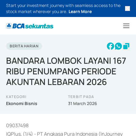
Start your investment journey with seamless access to the
stock market wherever you are.
Learn More
BERITA HARIAN
BANDARA LOMBOK LAYANI 167
RIBU PENUMPANG PERIODE
AKUNTAN LEBARAN 2026
KATEGORI
TERBIT PADA
Ekonomi Bisnis
31 March 2026
09037498
IQPlus, (1/4) - PT Angkasa Pura Indonesia (InJourney