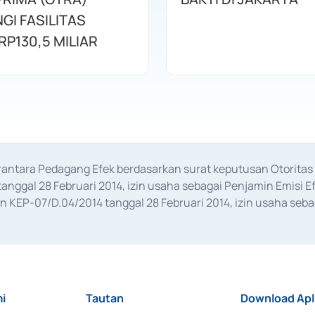
GI FASILITAS
RP130,5 MILIAR
erantara Pedagang Efek berdasarkan surat keputusan Otorit
anggal 28 Februari 2014, izin usaha sebagai Penjamin Emisi E
KEP-07/D.04/2014 tanggal 28 Februari 2014, izin usaha sebag
rat keputusan Otoritas Jasa Keuangan Nomor S-67/PM.21/2017 t
aan Transaksi Sertifikat Deposito di Pasar Uang yang izinnya d
ansaksi, serta Penatausahaan dan Penyelesaian Transaksi Sur
i
Tautan
Download Apl