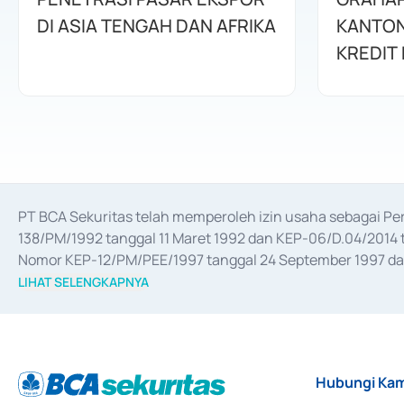
DI ASIA TENGAH DAN AFRIKA
KANTON
KREDIT 
PT BCA Sekuritas telah memperoleh izin usaha sebagai P
138/PM/1992 tanggal 11 Maret 1992 dan KEP-06/D.04/2014 t
Nomor KEP-12/PM/PEE/1997 tanggal 24 September 1997 dan 
merger, akuisisi, divestasi, dan 
join venture
 berdasarkan su
LIHAT SELENGKAPNYA
dari Bank Indonesia antara lain sebagai Perantara Pelaksan
Bank Indonesia sebagai Lembaga Pendukung Penerbitan, Tr
tahun 2018.
Hubungi Kam