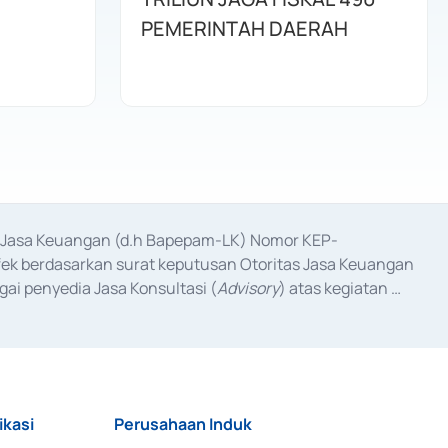
PEMERINTAH DAERAH
as Jasa Keuangan (d.h Bapepam-LK) Nomor KEP-
fek berdasarkan surat keputusan Otoritas Jasa Keuangan 
ai penyedia Jasa Konsultasi (
Advisory
) atas kegiatan 
anggal 3 Februari 2017, dan beberapa izin usaha lainnya 
iterbitkan pada tahun 2017 dan izin usaha lainnya dari 
at Berharga Komersial yang izinnya diterbitkan pada 
ikasi
Perusahaan Induk