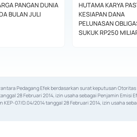
HARGA PANGAN DUNIA
HUTAMA KARYA PAS
DA BULAN JULI
KESIAPAN DANA
PELUNASAN OBLIGA
SUKUK RP250 MILIA
erantara Pedagang Efek berdasarkan surat keputusan Otorit
anggal 28 Februari 2014, izin usaha sebagai Penjamin Emisi E
KEP-07/D.04/2014 tanggal 28 Februari 2014, izin usaha sebag
rat keputusan Otoritas Jasa Keuangan Nomor S-67/PM.21/2017 t
aan Transaksi Sertifikat Deposito di Pasar Uang yang izinnya d
ansaksi, serta Penatausahaan dan Penyelesaian Transaksi Sur