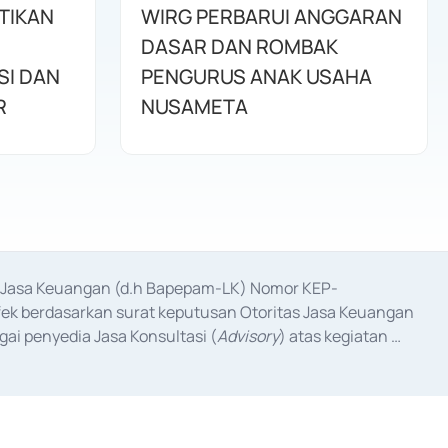
TIKAN
WIRG PERBARUI ANGGARAN
DASAR DAN ROMBAK
SI DAN
PENGURUS ANAK USAHA
R
NUSAMETA
as Jasa Keuangan (d.h Bapepam-LK) Nomor KEP-
fek berdasarkan surat keputusan Otoritas Jasa Keuangan 
ai penyedia Jasa Konsultasi (
Advisory
) atas kegiatan 
anggal 3 Februari 2017, dan beberapa izin usaha lainnya 
iterbitkan pada tahun 2017 dan izin usaha lainnya dari 
at Berharga Komersial yang izinnya diterbitkan pada 