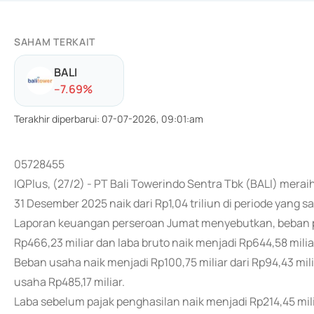
SAHAM TERKAIT
BALI
-
-7.69
%
Terakhir diperbarui
:
07-07-2026, 09:01:am
05728455
IQPlus, (27/2) - PT Bali Towerindo Sentra Tbk (BALI) merai
31 Desember 2025 naik dari Rp1,04 triliun di periode yang
Laporan keuangan perseroan Jumat menyebutkan, beban po
Rp466,23 miliar dan laba bruto naik menjadi Rp644,58 miliar
Beban usaha naik menjadi Rp100,75 miliar dari Rp94,43 mili
usaha Rp485,17 miliar.
Laba sebelum pajak penghasilan naik menjadi Rp214,45 mili