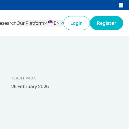
esearch
Our Platform
EN
Login
Register
ID
EN
TERBIT PADA
26 February 2026