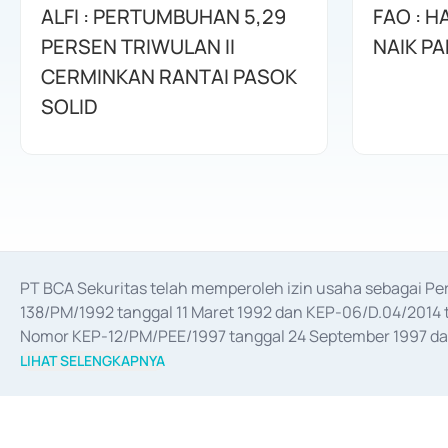
ALFI : PERTUMBUHAN 5,29
FAO : 
PERSEN TRIWULAN II
NAIK PA
CERMINKAN RANTAI PASOK
SOLID
PT BCA Sekuritas telah memperoleh izin usaha sebagai P
138/PM/1992 tanggal 11 Maret 1992 dan KEP-06/D.04/2014 t
Nomor KEP-12/PM/PEE/1997 tanggal 24 September 1997 dan 
merger, akuisisi, divestasi, dan 
join venture
 berdasarkan su
LIHAT SELENGKAPNYA
dari Bank Indonesia antara lain sebagai Perantara Pelaksan
Bank Indonesia sebagai Lembaga Pendukung Penerbitan, Tr
tahun 2018.