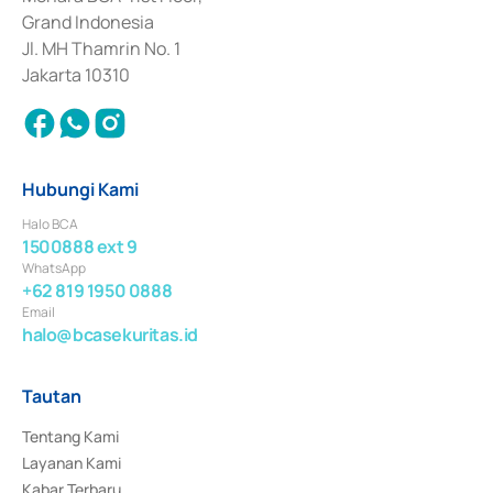
Surat Berharga Komersial yang izinnya diterbitkan pada tahun 2018.
Grand Indonesia
Jl. MH Thamrin No. 1
Jakarta 10310
Hubungi Kami
Halo BCA
1500888 ext 9
WhatsApp
+62 819 1950 0888
Email
halo@bcasekuritas.id
Tautan
Tentang Kami
Layanan Kami
Kabar Terbaru