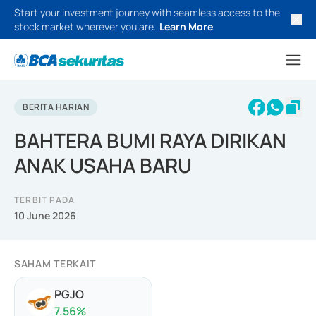
Start your investment journey with seamless access to the
stock market wherever you are.
Learn More
BERITA HARIAN
BAHTERA BUMI RAYA DIRIKAN
ANAK USAHA BARU
TERBIT PADA
10 June 2026
SAHAM TERKAIT
PGJO
7.56
%