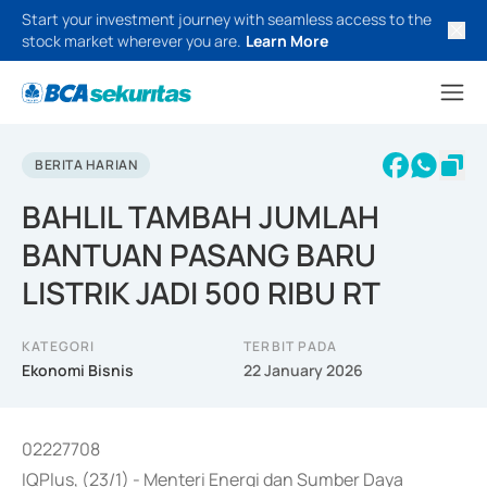
Start your investment journey with seamless access to the
stock market wherever you are.
Learn More
BERITA HARIAN
BAHLIL TAMBAH JUMLAH
BANTUAN PASANG BARU
LISTRIK JADI 500 RIBU RT
KATEGORI
TERBIT PADA
Ekonomi Bisnis
22 January 2026
02227708
IQPlus, (23/1) - Menteri Energi dan Sumber Daya