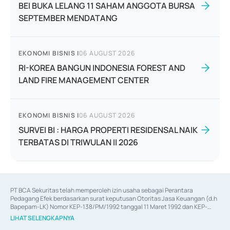
BEI BUKA LELANG 11 SAHAM ANGGOTA BURSA
SEPTEMBER MENDATANG
EKONOMI BISNIS
|
06 AUGUST 2026
RI-KOREA BANGUN INDONESIA FOREST AND
LAND FIRE MANAGEMENT CENTER
EKONOMI BISNIS
|
06 AUGUST 2026
SURVEI BI : HARGA PROPERTI RESIDENSAL NAIK
TERBATAS DI TRIWULAN II 2026
PT BCA Sekuritas telah memperoleh izin usaha sebagai Perantara 
Pedagang Efek berdasarkan surat keputusan Otoritas Jasa Keuangan (d.h 
Bapepam-LK) Nomor KEP-138/PM/1992 tanggal 11 Maret 1992 dan KEP-
06/D.04/2014 tanggal 28 Februari 2014, izin usaha sebagai Penjamin Emisi 
LIHAT SELENGKAPNYA
Efek berdasarkan surat keputusan Otoritas Jasa Keuangan Nomor KEP-