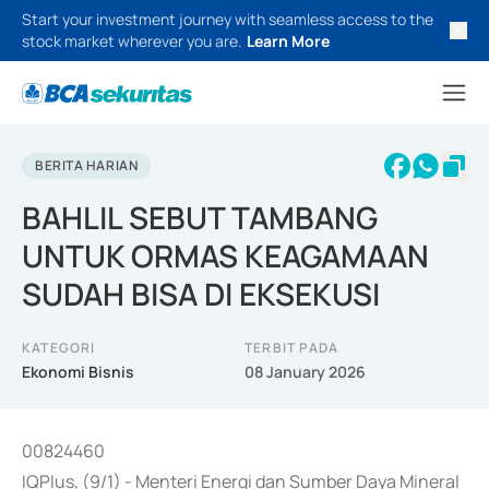
Start your investment journey with seamless access to the
stock market wherever you are.
Learn More
BERITA HARIAN
BAHLIL SEBUT TAMBANG
UNTUK ORMAS KEAGAMAAN
SUDAH BISA DI EKSEKUSI
KATEGORI
TERBIT PADA
Ekonomi Bisnis
08 January 2026
00824460
IQPlus, (9/1) - Menteri Energi dan Sumber Daya Mineral