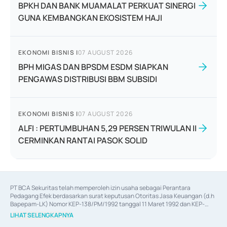
BPKH DAN BANK MUAMALAT PERKUAT SINERGI
GUNA KEMBANGKAN EKOSISTEM HAJI
EKONOMI BISNIS
|
07 AUGUST 2026
BPH MIGAS DAN BPSDM ESDM SIAPKAN
PENGAWAS DISTRIBUSI BBM SUBSIDI
EKONOMI BISNIS
|
07 AUGUST 2026
ALFI : PERTUMBUHAN 5,29 PERSEN TRIWULAN II
CERMINKAN RANTAI PASOK SOLID
PT BCA Sekuritas telah memperoleh izin usaha sebagai Perantara 
Pedagang Efek berdasarkan surat keputusan Otoritas Jasa Keuangan (d.h 
Bapepam-LK) Nomor KEP-138/PM/1992 tanggal 11 Maret 1992 dan KEP-
06/D.04/2014 tanggal 28 Februari 2014, izin usaha sebagai Penjamin Emisi 
LIHAT SELENGKAPNYA
Efek berdasarkan surat keputusan Otoritas Jasa Keuangan Nomor KEP-