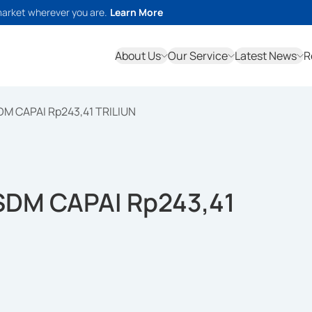
market wherever you are.
Learn More
About Us
Our Service
Latest News
R
DM CAPAI Rp243,41 TRILIUN
SDM CAPAI Rp243,41