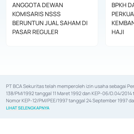
ANGGOTA DEWAN
BPKH D
KOMISARIS NSSS
PERKUA
BERUNTUN JUAL SAHAM DI
KEMBAN
PASAR REGULER
HAJI
PT BCA Sekuritas telah memperoleh izin usaha sebagai P
138/PM/1992 tanggal 11 Maret 1992 dan KEP-06/D.04/2014 t
Nomor KEP-12/PM/PEE/1997 tanggal 24 September 1997 dan 
merger, akuisisi, divestasi, dan 
join venture
 berdasarkan su
LIHAT SELENGKAPNYA
dari Bank Indonesia antara lain sebagai Perantara Pelaksan
Bank Indonesia sebagai Lembaga Pendukung Penerbitan, Tr
tahun 2018.