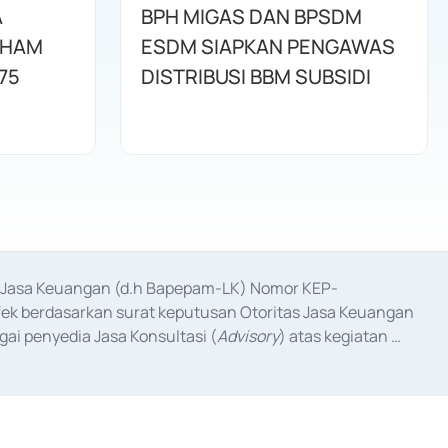
A
BPH MIGAS DAN BPSDM
AHAM
ESDM SIAPKAN PENGAWAS
75
DISTRIBUSI BBM SUBSIDI
as Jasa Keuangan (d.h Bapepam-LK) Nomor KEP-
fek berdasarkan surat keputusan Otoritas Jasa Keuangan 
ai penyedia Jasa Konsultasi (
Advisory
) atas kegiatan 
anggal 3 Februari 2017, dan beberapa izin usaha lainnya 
iterbitkan pada tahun 2017 dan izin usaha lainnya dari 
at Berharga Komersial yang izinnya diterbitkan pada 