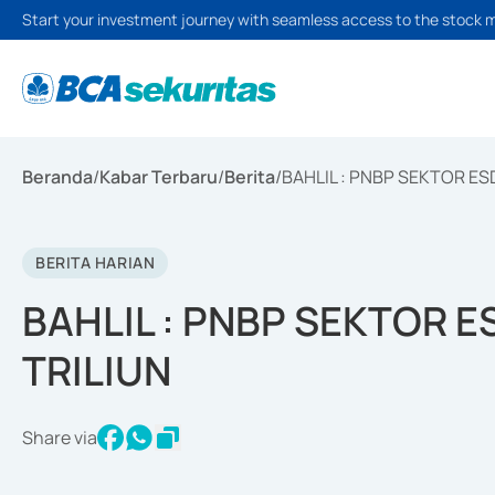
Start your investment journey with seamless access to the stock 
Beranda
/
Kabar Terbaru
/
Berita
/
BAHLIL : PNBP SEKTOR ES
BERITA HARIAN
BAHLIL : PNBP SEKTOR E
TRILIUN
Share via