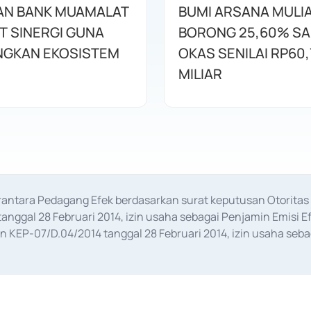
AN BANK MUAMALAT
BUMI ARSANA MULI
T SINERGI GUNA
BORONG 25,60% S
GKAN EKOSISTEM
OKAS SENILAI RP60,
MILIAR
erantara Pedagang Efek berdasarkan surat keputusan Otorit
anggal 28 Februari 2014, izin usaha sebagai Penjamin Emisi E
KEP-07/D.04/2014 tanggal 28 Februari 2014, izin usaha sebag
rat keputusan Otoritas Jasa Keuangan Nomor S-67/PM.21/2017 t
aan Transaksi Sertifikat Deposito di Pasar Uang yang izinnya d
ansaksi, serta Penatausahaan dan Penyelesaian Transaksi Sur