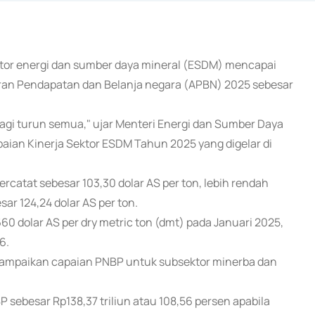
ktor energi dan sumber daya mineral (ESDM) mencapai
garan Pendapatan dan Belanja negara (APBN) 2025 sebesar
agi turun semua," ujar Menteri Energi dan Sumber Daya
paian Kinerja Sektor ESDM Tahun 2025 yang digelar di
rcatat sebesar 103,30 dolar AS per ton, lebih rendah
ar 124,24 dolar AS per ton.
0 dolar AS per dry metric ton (dmt) pada Januari 2025,
6.
nyampaikan capaian PNBP untuk subsektor minerba dan
sebesar Rp138,37 triliun atau 108,56 persen apabila