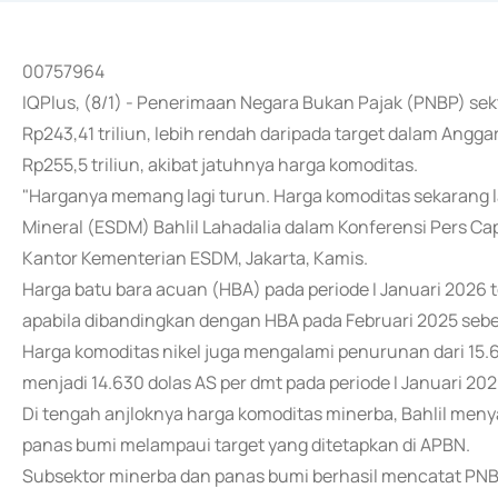
00757964
IQPlus, (8/1) - Penerimaan Negara Bukan Pajak (PNBP) se
Rp243,41 triliun, lebih rendah daripada target dalam Ang
Rp255,5 triliun, akibat jatuhnya harga komoditas.
"Harganya memang lagi turun. Harga komoditas sekarang l
Mineral (ESDM) Bahlil Lahadalia dalam Konferensi Pers Ca
Kantor Kementerian ESDM, Jakarta, Kamis.
Harga batu bara acuan (HBA) pada periode I Januari 2026 te
apabila dibandingkan dengan HBA pada Februari 2025 sebes
Harga komoditas nikel juga mengalami penurunan dari 15.66
menjadi 14.630 dolas AS per dmt pada periode I Januari 202
Di tengah anjloknya harga komoditas minerba, Bahlil me
panas bumi melampaui target yang ditetapkan di APBN.
Subsektor minerba dan panas bumi berhasil mencatat PNBP 