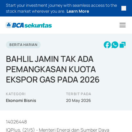
Start your investment journey with seamless access to the
stock market wherever you are.
Learn More
BERITA HARIAN
BAHLIL JAMIN TAK ADA
PEMANGKASAN KUOTA
EKSPOR GAS PADA 2026
KATEGORI
TERBIT PADA
Ekonomi Bisnis
20 May 2026
14026448
IQPlus, (21/5) - Menteri Energi dan Sumber Daya