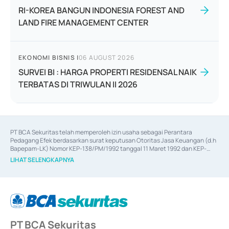
RI-KOREA BANGUN INDONESIA FOREST AND
LAND FIRE MANAGEMENT CENTER
EKONOMI BISNIS
|
06 AUGUST 2026
SURVEI BI : HARGA PROPERTI RESIDENSAL NAIK
TERBATAS DI TRIWULAN II 2026
PT BCA Sekuritas telah memperoleh izin usaha sebagai Perantara 
Pedagang Efek berdasarkan surat keputusan Otoritas Jasa Keuangan (d.h 
Bapepam-LK) Nomor KEP-138/PM/1992 tanggal 11 Maret 1992 dan KEP-
06/D.04/2014 tanggal 28 Februari 2014, izin usaha sebagai Penjamin Emisi 
LIHAT SELENGKAPNYA
Efek berdasarkan surat keputusan Otoritas Jasa Keuangan Nomor KEP-
12/PM/PEE/1997 tanggal 24 September 1997 dan KEP-07/D.04/2014 
tanggal 28 Februari 2014, izin usaha sebagai penyedia Jasa Konsultasi 
(
Advisory
) atas kegiatan merger, akuisisi, divestasi, dan 
join venture
berdasarkan surat keputusan Otoritas Jasa Keuangan Nomor S-
67/PM.21/2017 tanggal 3 Februari 2017, dan beberapa izin usaha lainnya 
dari Bank Indonesia antara lain sebagai Perantara Pelaksanaan Transaksi 
PT BCA Sekuritas
Sertifikat Deposito di Pasar Uang yang izinnya diterbitkan pada tahun 2017 