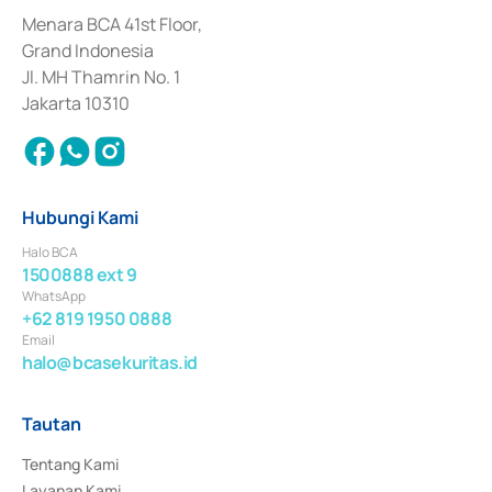
dan izin usaha lainnya dari Bank Indonesia sebagai Lembaga Pendukung 
Penerbitan, Transaksi, serta Penatausahaan dan Penyelesaian Transaksi 
Menara BCA 41st Floor,
Surat Berharga Komersial yang izinnya diterbitkan pada tahun 2018.
Grand Indonesia
Jl. MH Thamrin No. 1
Jakarta 10310
Hubungi Kami
Halo BCA
1500888 ext 9
WhatsApp
+62 819 1950 0888
Email
halo@bcasekuritas.id
Tautan
Tentang Kami
Layanan Kami