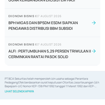
GUNA KEMBANGKAN EKOSISTEM HAJI
EKONOMI BISNIS
|
07 AUGUST 2026
BPH MIGAS DAN BPSDM ESDM SIAPKAN
PENGAWAS DISTRIBUSI BBM SUBSIDI
EKONOMI BISNIS
|
07 AUGUST 2026
ALFI : PERTUMBUHAN 5,29 PERSEN TRIWULAN II
CERMINKAN RANTAI PASOK SOLID
PT BCA Sekuritas telah memperoleh izin usaha sebagai Perantara 
Pedagang Efek berdasarkan surat keputusan Otoritas Jasa Keuangan (d.h 
Bapepam-LK) Nomor KEP-138/PM/1992 tanggal 11 Maret 1992 dan KEP-
06/D.04/2014 tanggal 28 Februari 2014, izin usaha sebagai Penjamin Emisi 
LIHAT SELENGKAPNYA
Efek berdasarkan surat keputusan Otoritas Jasa Keuangan Nomor KEP-
12/PM/PEE/1997 tanggal 24 September 1997 dan KEP-07/D.04/2014 
tanggal 28 Februari 2014, izin usaha sebagai penyedia Jasa Konsultasi 
(
Advisory
) atas kegiatan merger, akuisisi, divestasi, dan 
join venture