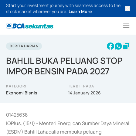
Start your investment journey with seamless access to the
stock market wherever you are.
Learn More
BERITA HARIAN
BAHLIL BUKA PELUANG STOP
IMPOR BENSIN PADA 2027
KATEGORI
TERBIT PADA
Ekonomi Bisnis
14 January 2026
01425638
IQPlus, (15/1) - Menteri Energi dan Sumber Daya Mineral
(ESDM) Bahlil Lahadalia membuka peluang