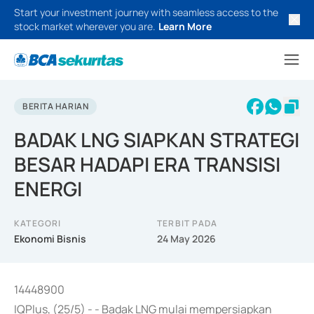
Start your investment journey with seamless access to the
stock market wherever you are.
Learn More
BERITA HARIAN
BADAK LNG SIAPKAN STRATEGI
BESAR HADAPI ERA TRANSISI
ENERGI
KATEGORI
TERBIT PADA
Ekonomi Bisnis
24 May 2026
14448900
IQPlus, (25/5) - - Badak LNG mulai mempersiapkan