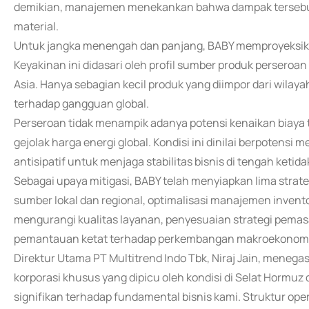
demikian, manajemen menekankan bahwa dampak tersebut m
material.
Untuk jangka menengah dan panjang, BABY memproyeksika
Keyakinan ini didasari oleh profil sumber produk perseroa
Asia. Hanya sebagian kecil produk yang diimpor dari wilaya
terhadap gangguan global.
Perseroan tidak menampik adanya potensi kenaikan biaya tr
gejolak harga energi global. Kondisi ini dinilai berpotensi
antisipatif untuk menjaga stabilitas bisnis di tengah ketida
Sebagai upaya mitigasi, BABY telah menyiapkan lima strate
sumber lokal dan regional, optimalisasi manajemen invento
mengurangi kualitas layanan, penyesuaian strategi pemas
pemantauan ketat terhadap perkembangan makroekonomi d
Direktur Utama PT Multitrend Indo Tbk, Niraj Jain, menega
korporasi khusus yang dipicu oleh kondisi di Selat Hormuz 
signifikan terhadap fundamental bisnis kami. Struktur oper