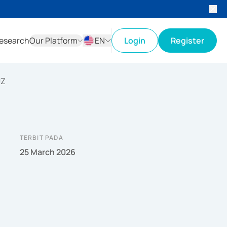
esearch
Our Platform
EN
Login
Register
ID
EN
UZ
TERBIT PADA
25 March 2026