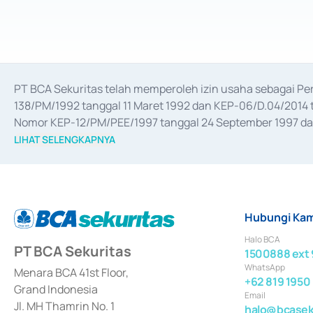
PT BCA Sekuritas telah memperoleh izin usaha sebagai P
138/PM/1992 tanggal 11 Maret 1992 dan KEP-06/D.04/2014 t
Nomor KEP-12/PM/PEE/1997 tanggal 24 September 1997 dan 
merger, akuisisi, divestasi, dan 
join venture
 berdasarkan su
LIHAT SELENGKAPNYA
dari Bank Indonesia antara lain sebagai Perantara Pelaksan
Bank Indonesia sebagai Lembaga Pendukung Penerbitan, Tr
tahun 2018.
Hubungi Kam
Halo BCA
PT BCA Sekuritas
1500888 ext 
WhatsApp
Menara BCA 41st Floor,
+62 819 1950
Grand Indonesia
Email
Jl. MH Thamrin No. 1
halo@bcaseku