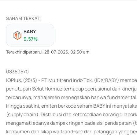
SAHAM TERKAIT
BABY
9.57
%
Terakhir diperbarui
:
28-07-2026, 02:30:am
08350570
IQPlus, (25/3) - PT Multitrend Indo Tbk. (IDX:BABY) membe
penutupan Selat Hormuz terhadap operasional dan kinerj
terbarunya, manajemen menegaskan bahwa fundamental bis
Hingga saat ini, emiten berkode saham BABY ini menyataka
(supply chain). Distribusi dan ketersediaan barang dilapo
mengamati adanya dampak ringan pada sisi pendapatan (to
konsumen dan sikap wait-and-see dari pelanggan yang ber