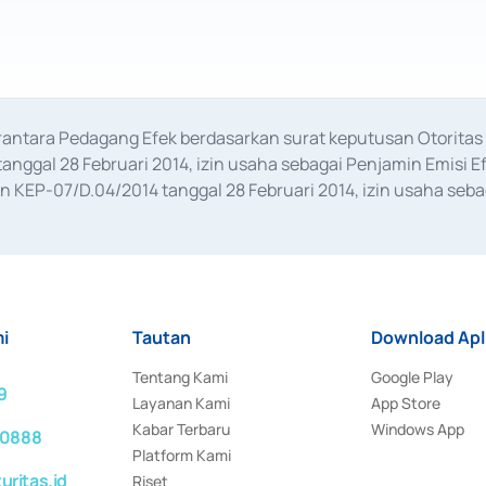
erantara Pedagang Efek berdasarkan surat keputusan Otorit
anggal 28 Februari 2014, izin usaha sebagai Penjamin Emisi E
KEP-07/D.04/2014 tanggal 28 Februari 2014, izin usaha sebag
rat keputusan Otoritas Jasa Keuangan Nomor S-67/PM.21/2017 t
aan Transaksi Sertifikat Deposito di Pasar Uang yang izinnya d
ansaksi, serta Penatausahaan dan Penyelesaian Transaksi Sur
i
Tautan
Download Apl
Tentang Kami
Google Play
9
Layanan Kami
App Store
Kabar Terbaru
Windows App
 0888
Platform Kami
ritas.id
Riset