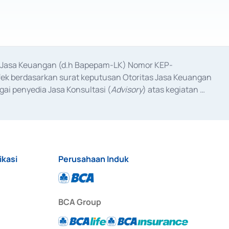
as Jasa Keuangan (d.h Bapepam-LK) Nomor KEP-
fek berdasarkan surat keputusan Otoritas Jasa Keuangan 
ai penyedia Jasa Konsultasi (
Advisory
) atas kegiatan 
anggal 3 Februari 2017, dan beberapa izin usaha lainnya 
iterbitkan pada tahun 2017 dan izin usaha lainnya dari 
at Berharga Komersial yang izinnya diterbitkan pada 
ikasi
Perusahaan Induk
BCA Group