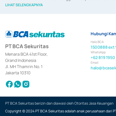
merger, akuisisi, divestasi, dan 
join venture
 berdasarkan su
LIHAT SELENGKAPNYA
dari Bank Indonesia antara lain sebagai Perantara Pelaksan
Bank Indonesia sebagai Lembaga Pendukung Penerbitan, Tr
tahun 2018.
Hubungi Kam
Halo BCA
PT BCA Sekuritas
1500888 ext 
WhatsApp
Menara BCA 41st Floor,
+62 819 1950
Grand Indonesia
Email
Jl. MH Thamrin No. 1
halo@bcaseku
Jakarta 10310
PT BCA Sekuritas berizin dan diawasi oleh Otoritas Jasa Keuangan
Copyright © 2024 PT BCA Sekuritas adalah anak perusahaan dari PT