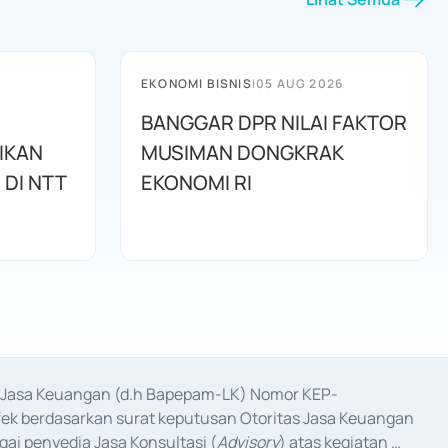
EKONOMI BISNIS
|
05 AUG 2026
BANGGAR DPR NILAI FAKTOR
IKAN
MUSIMAN DONGKRAK
UNTUK PERUMAHAN DI NTT
EKONOMI RI
as Jasa Keuangan (d.h Bapepam-LK) Nomor KEP-
fek berdasarkan surat keputusan Otoritas Jasa Keuangan 
ai penyedia Jasa Konsultasi (
Advisory
) atas kegiatan 