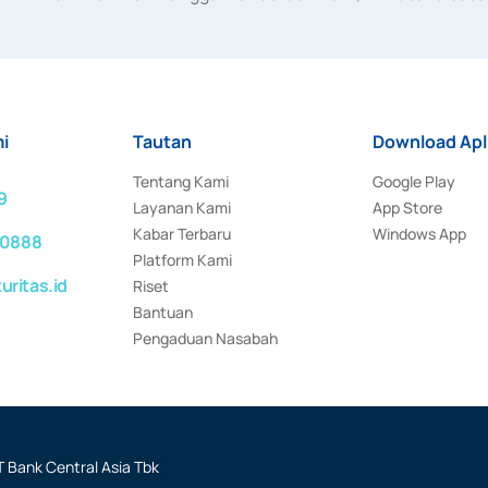
rat keputusan Otoritas Jasa Keuangan Nomor S-67/PM.21/2017 t
aan Transaksi Sertifikat Deposito di Pasar Uang yang izinnya d
ansaksi, serta Penatausahaan dan Penyelesaian Transaksi Sur
i
Tautan
Download Apl
Tentang Kami
Google Play
9
Layanan Kami
App Store
Kabar Terbaru
Windows App
 0888
Platform Kami
ritas.id
Riset
Bantuan
Pengaduan Nasabah
 Bank Central Asia Tbk