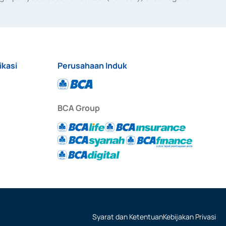
anggal 3 Februari 2017, dan beberapa izin usaha lainnya 
iterbitkan pada tahun 2017 dan izin usaha lainnya dari 
at Berharga Komersial yang izinnya diterbitkan pada 
ikasi
Perusahaan Induk
BCA Group
Syarat dan Ketentuan
Kebijakan Privasi