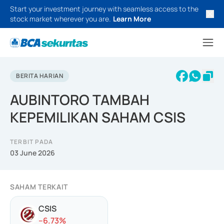
Start your investment journey with seamless access to the
stock market wherever you are.
Learn More
BERITA HARIAN
AUBINTORO TAMBAH
KEPEMILIKAN SAHAM CSIS
TERBIT PADA
03 June 2026
SAHAM TERKAIT
CSIS
-
-6.73
%