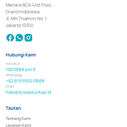
Penerbitan, Transaksi, serta Penatausahaan dan Penyelesaian Transaksi 
Menara BCA 41st Floor,
Surat Berharga Komersial yang izinnya diterbitkan pada tahun 2018.
Grand Indonesia
Jl. MH Thamrin No. 1
Jakarta 10310
Hubungi Kami
Halo BCA
1500888 ext 9
WhatsApp
+62 819 1950 0888
Email
halo@bcasekuritas.id
Tautan
Tentang Kami
Layanan Kami