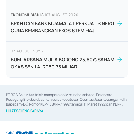
EKONOMI BISNIS
|
07 AUGUST 2026
BPKH DAN BANK MUAMALAT PERKUAT SINERGI
GUNA KEMBANGKAN EKOSISTEM HAJI
07 AUGUST 2026
BUMI ARSANA MULIA BORONG 25,60% SAHAM
OKAS SENILAI RP60,75 MILIAR
PT BCA Sekuritas telah memperoleh izin usaha sebagai Perantara 
Pedagang Efek berdasarkan surat keputusan Otoritas Jasa Keuangan (d.h 
Bapepam-LK) Nomor KEP-138/PM/1992 tanggal 11 Maret 1992 dan KEP-
06/D.04/2014 tanggal 28 Februari 2014, izin usaha sebagai Penjamin Emisi 
LIHAT SELENGKAPNYA
Efek berdasarkan surat keputusan Otoritas Jasa Keuangan Nomor KEP-
12/PM/PEE/1997 tanggal 24 September 1997 dan KEP-07/D.04/2014 
tanggal 28 Februari 2014, izin usaha sebagai penyedia Jasa Konsultasi 
(
Advisory
) atas kegiatan merger, akuisisi, divestasi, dan 
join venture
berdasarkan surat keputusan Otoritas Jasa Keuangan Nomor S-