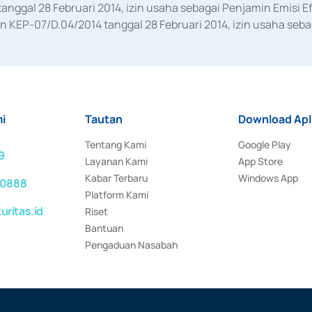
anggal 28 Februari 2014, izin usaha sebagai Penjamin Emisi E
KEP-07/D.04/2014 tanggal 28 Februari 2014, izin usaha sebag
rat keputusan Otoritas Jasa Keuangan Nomor S-67/PM.21/2017 t
aan Transaksi Sertifikat Deposito di Pasar Uang yang izinnya d
ansaksi, serta Penatausahaan dan Penyelesaian Transaksi Sur
i
Tautan
Download Apl
Tentang Kami
Google Play
9
Layanan Kami
App Store
Kabar Terbaru
Windows App
 0888
Platform Kami
ritas.id
Riset
Bantuan
Pengaduan Nasabah