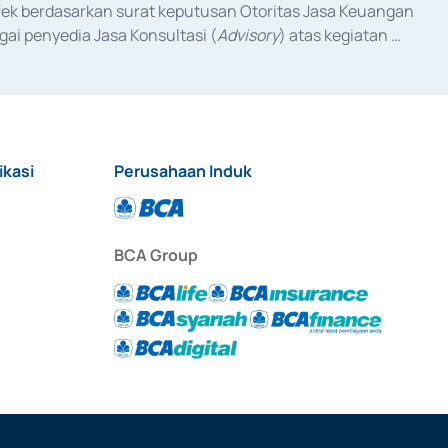
fek berdasarkan surat keputusan Otoritas Jasa Keuangan 
ai penyedia Jasa Konsultasi (
Advisory
) atas kegiatan 
anggal 3 Februari 2017, dan beberapa izin usaha lainnya 
iterbitkan pada tahun 2017 dan izin usaha lainnya dari 
at Berharga Komersial yang izinnya diterbitkan pada 
ikasi
Perusahaan Induk
BCA Group