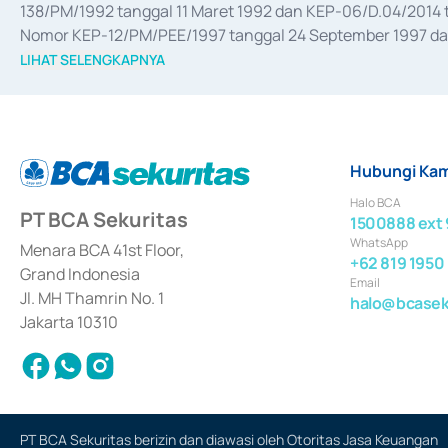
138/PM/1992 tanggal 11 Maret 1992 dan KEP-06/D.04/2014 t
Nomor KEP-12/PM/PEE/1997 tanggal 24 September 1997 dan 
merger, akuisisi, divestasi, dan 
join venture
 berdasarkan su
LIHAT SELENGKAPNYA
dari Bank Indonesia antara lain sebagai Perantara Pelaksan
Bank Indonesia sebagai Lembaga Pendukung Penerbitan, Tr
tahun 2018.
Hubungi Kam
Halo BCA
PT BCA Sekuritas
1500888 ext 
WhatsApp
Menara BCA 41st Floor,
+62 819 1950
Grand Indonesia
Email
Jl. MH Thamrin No. 1
halo@bcaseku
Jakarta 10310
PT BCA Sekuritas berizin dan diawasi oleh Otoritas Jasa Keuangan