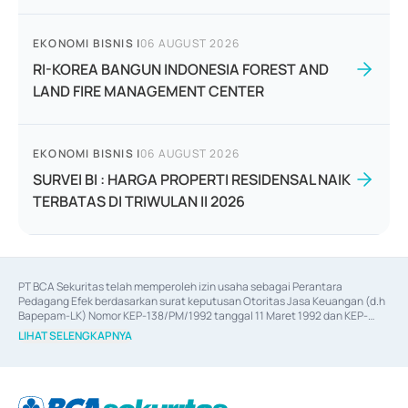
EKONOMI BISNIS
|
06 AUGUST 2026
RI-KOREA BANGUN INDONESIA FOREST AND
LAND FIRE MANAGEMENT CENTER
EKONOMI BISNIS
|
06 AUGUST 2026
SURVEI BI : HARGA PROPERTI RESIDENSAL NAIK
TERBATAS DI TRIWULAN II 2026
PT BCA Sekuritas telah memperoleh izin usaha sebagai Perantara 
Pedagang Efek berdasarkan surat keputusan Otoritas Jasa Keuangan (d.h 
Bapepam-LK) Nomor KEP-138/PM/1992 tanggal 11 Maret 1992 dan KEP-
06/D.04/2014 tanggal 28 Februari 2014, izin usaha sebagai Penjamin Emisi 
LIHAT SELENGKAPNYA
Efek berdasarkan surat keputusan Otoritas Jasa Keuangan Nomor KEP-
12/PM/PEE/1997 tanggal 24 September 1997 dan KEP-07/D.04/2014 
tanggal 28 Februari 2014, izin usaha sebagai penyedia Jasa Konsultasi 
(
Advisory
) atas kegiatan merger, akuisisi, divestasi, dan 
join venture
berdasarkan surat keputusan Otoritas Jasa Keuangan Nomor S-