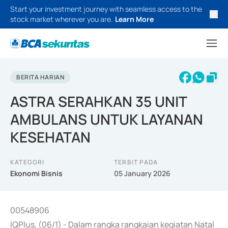
Start your investment journey with seamless access to the
stock market wherever you are.
Learn More
BERITA HARIAN
ASTRA SERAHKAN 35 UNIT
AMBULANS UNTUK LAYANAN
KESEHATAN
KATEGORI
TERBIT PADA
Ekonomi Bisnis
05 January 2026
00548906
IQPlus, (06/1) - Dalam rangka rangkaian kegiatan Natal