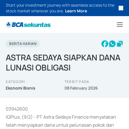
Start your investment journey with seamless access to the
stock market wherever you are.
Learn More
BERITA HARIAN
ASTRA SEDAYA SIAPKAN DANA
LUNASI OBLIGASI
KATEGORI
TERBIT PADA
Ekonomi Bisnis
08 February 2026
03942600
IQPlus, (9/2) - PT Astra Sedaya Finance menyatakan
telah menyiapkan dana untuk pelunasan pokok dan