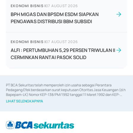
EKONOMI BISNIS
|
07 AUGUST 2026
BPH MIGAS DAN BPSDM ESDM SIAPKAN
PENGAWAS DISTRIBUSI BBM SUBSIDI
EKONOMI BISNIS
|
07 AUGUST 2026
ALFI : PERTUMBUHAN 5,29 PERSEN TRIWULAN II
CERMINKAN RANTAI PASOK SOLID
PT BCA Sekuritas telah memperoleh izin usaha sebagai Perantara 
Pedagang Efek berdasarkan surat keputusan Otoritas Jasa Keuangan (d.h 
Bapepam-LK) Nomor KEP-138/PM/1992 tanggal 11 Maret 1992 dan KEP-
06/D.04/2014 tanggal 28 Februari 2014, izin usaha sebagai Penjamin Emisi 
LIHAT SELENGKAPNYA
Efek berdasarkan surat keputusan Otoritas Jasa Keuangan Nomor KEP-
12/PM/PEE/1997 tanggal 24 September 1997 dan KEP-07/D.04/2014 
tanggal 28 Februari 2014, izin usaha sebagai penyedia Jasa Konsultasi 
(
Advisory
) atas kegiatan merger, akuisisi, divestasi, dan 
join venture
berdasarkan surat keputusan Otoritas Jasa Keuangan Nomor S-
67/PM.21/2017 tanggal 3 Februari 2017, dan beberapa izin usaha lainnya 
dari Bank Indonesia antara lain sebagai Perantara Pelaksanaan Transaksi 