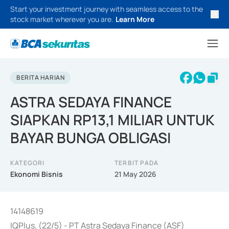
Start your investment journey with seamless access to the
stock market wherever you are.
Learn More
BERITA HARIAN
ASTRA SEDAYA FINANCE
SIAPKAN RP13,1 MILIAR UNTUK
BAYAR BUNGA OBLIGASI
KATEGORI
TERBIT PADA
Ekonomi Bisnis
21 May 2026
14148619
IQPlus, (22/5) - PT Astra Sedaya Finance (ASF)