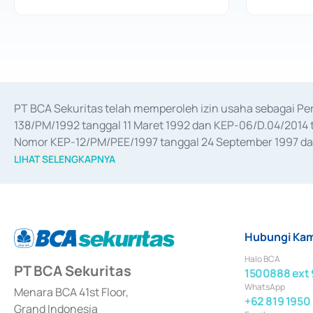
PT BCA Sekuritas telah memperoleh izin usaha sebagai P
138/PM/1992 tanggal 11 Maret 1992 dan KEP-06/D.04/2014 t
Nomor KEP-12/PM/PEE/1997 tanggal 24 September 1997 dan 
merger, akuisisi, divestasi, dan 
join venture
 berdasarkan su
LIHAT SELENGKAPNYA
dari Bank Indonesia antara lain sebagai Perantara Pelaksan
Bank Indonesia sebagai Lembaga Pendukung Penerbitan, Tr
tahun 2018.
Hubungi Kam
Halo BCA
PT BCA Sekuritas
1500888 ext 
WhatsApp
Menara BCA 41st Floor,
+62 819 1950
Grand Indonesia