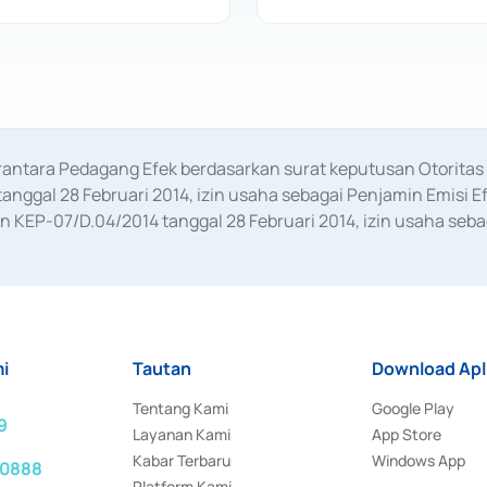
erantara Pedagang Efek berdasarkan surat keputusan Otorit
anggal 28 Februari 2014, izin usaha sebagai Penjamin Emisi E
KEP-07/D.04/2014 tanggal 28 Februari 2014, izin usaha sebag
rat keputusan Otoritas Jasa Keuangan Nomor S-67/PM.21/2017 t
aan Transaksi Sertifikat Deposito di Pasar Uang yang izinnya d
ansaksi, serta Penatausahaan dan Penyelesaian Transaksi Sur
i
Tautan
Download Apl
Tentang Kami
Google Play
9
Layanan Kami
App Store
Kabar Terbaru
Windows App
 0888
Platform Kami