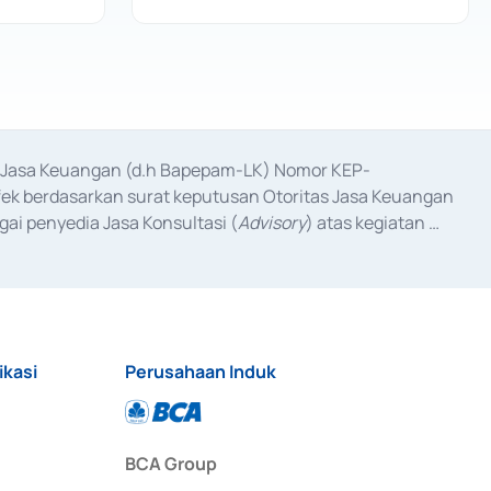
as Jasa Keuangan (d.h Bapepam-LK) Nomor KEP-
fek berdasarkan surat keputusan Otoritas Jasa Keuangan 
ai penyedia Jasa Konsultasi (
Advisory
) atas kegiatan 
anggal 3 Februari 2017, dan beberapa izin usaha lainnya 
iterbitkan pada tahun 2017 dan izin usaha lainnya dari 
at Berharga Komersial yang izinnya diterbitkan pada 
ikasi
Perusahaan Induk
BCA Group