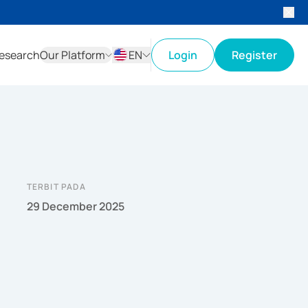
esearch
Our Platform
EN
Login
Register
ID
EN
TERBIT PADA
29 December 2025