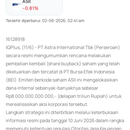
ASII
-
-0.81
%
Terakhir diperbarui
:
02-06-2026, 02:41:am
16128918
IQPlus, (11/6) - PT Astra International Tbk (Perseroan)
secara resmi mengumumkan rencana melakukan
pembelian kembali (share buyback) saham yang telah
dikeluarkan dan tercatat di PT Bursa Efek Indonesia
(BEI). Emiten berkode saham ASII ini mengalokasikan
dana internal sebanyak-banyaknya sebesar
Rp8.000.000.000.000,- (delapan triliun Rupiah) untuk
merealisasikan aksi korporasi tersebut.
Langkah strategis ini diterbitkan melalui keterbukaan
informasi resmi pada tanggal 10 Juni 2026 dalam rangka
memenuhi ketentuan regulasi Otoritas Jasa Keuangan