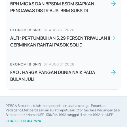
BPH MIGAS DAN BPSDM ESDM SIAPKAN
PENGAWAS DISTRIBUSI BBM SUBSIDI
EKONOMI BISNIS
|
07 AUGUST 2026
ALFI : PERTUMBUHAN 5,29 PERSEN TRIWULAN II
CERMINKAN RANTAI PASOK SOLID
EKONOMI BISNIS
|
07 AUGUST 2026
FAO : HARGA PANGAN DUNIA NAIK PADA
BULAN JULI
PT BCA Sekuritas telah memperoleh izin usaha sebagai Perantara 
Pedagang Efek berdasarkan surat keputusan Otoritas Jasa Keuangan (d.h 
Bapepam-LK) Nomor KEP-138/PM/1992 tanggal 11 Maret 1992 dan KEP-
06/D.04/2014 tanggal 28 Februari 2014, izin usaha sebagai Penjamin Emisi 
LIHAT SELENGKAPNYA
Efek berdasarkan surat keputusan Otoritas Jasa Keuangan Nomor KEP-