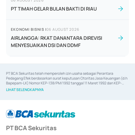
06 AUGUST 2026
PT TIMAH GELAR BULAN BAKTI DI RIAU
EKONOMI BISNIS
|
06 AUGUST 2026
AIRLANGGA: RKAT DANANTARA DIREVISI
MENYESUAIKAN DSI DAN DDMF
PT BCA Sekuritas telah memperoleh izin usaha sebagai Perantara 
Pedagang Efek berdasarkan surat keputusan Otoritas Jasa Keuangan (d.h 
Bapepam-LK) Nomor KEP-138/PM/1992 tanggal 11 Maret 1992 dan KEP-
06/D.04/2014 tanggal 28 Februari 2014, izin usaha sebagai Penjamin Emisi 
LIHAT SELENGKAPNYA
Efek berdasarkan surat keputusan Otoritas Jasa Keuangan Nomor KEP-
12/PM/PEE/1997 tanggal 24 September 1997 dan KEP-07/D.04/2014 
tanggal 28 Februari 2014, izin usaha sebagai penyedia Jasa Konsultasi 
(
Advisory
) atas kegiatan merger, akuisisi, divestasi, dan 
join venture
berdasarkan surat keputusan Otoritas Jasa Keuangan Nomor S-
67/PM.21/2017 tanggal 3 Februari 2017, dan beberapa izin usaha lainnya 
dari Bank Indonesia antara lain sebagai Perantara Pelaksanaan Transaksi 
PT BCA Sekuritas
Sertifikat Deposito di Pasar Uang yang izinnya diterbitkan pada tahun 2017 
dan izin usaha lainnya dari Bank Indonesia sebagai Lembaga Pendukung 