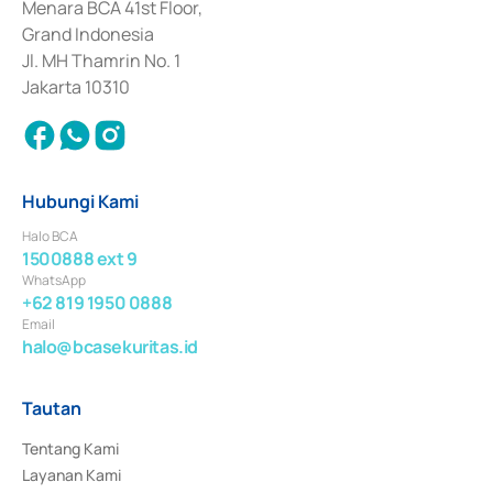
Penerbitan, Transaksi, serta Penatausahaan dan Penyelesaian Transaksi 
Menara BCA 41st Floor,
Surat Berharga Komersial yang izinnya diterbitkan pada tahun 2018.
Grand Indonesia
Jl. MH Thamrin No. 1
Jakarta 10310
Hubungi Kami
Halo BCA
1500888 ext 9
WhatsApp
+62 819 1950 0888
Email
halo@bcasekuritas.id
Tautan
Tentang Kami
Layanan Kami