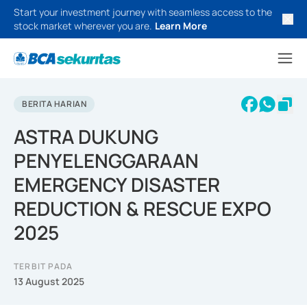
Start your investment journey with seamless access to the
stock market wherever you are.
Learn More
BERITA HARIAN
ASTRA DUKUNG
PENYELENGGARAAN
EMERGENCY DISASTER
REDUCTION & RESCUE EXPO
2025
TERBIT PADA
13 August 2025