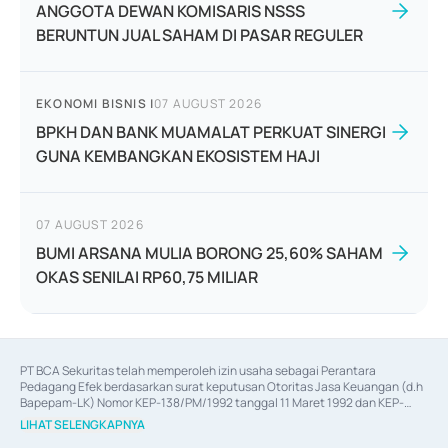
ANGGOTA DEWAN KOMISARIS NSSS
BERUNTUN JUAL SAHAM DI PASAR REGULER
EKONOMI BISNIS
|
07 AUGUST 2026
BPKH DAN BANK MUAMALAT PERKUAT SINERGI
GUNA KEMBANGKAN EKOSISTEM HAJI
07 AUGUST 2026
BUMI ARSANA MULIA BORONG 25,60% SAHAM
OKAS SENILAI RP60,75 MILIAR
PT BCA Sekuritas telah memperoleh izin usaha sebagai Perantara 
Pedagang Efek berdasarkan surat keputusan Otoritas Jasa Keuangan (d.h 
Bapepam-LK) Nomor KEP-138/PM/1992 tanggal 11 Maret 1992 dan KEP-
06/D.04/2014 tanggal 28 Februari 2014, izin usaha sebagai Penjamin Emisi 
LIHAT SELENGKAPNYA
Efek berdasarkan surat keputusan Otoritas Jasa Keuangan Nomor KEP-