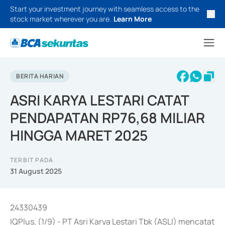
Start your investment journey with seamless access to the
stock market wherever you are.
Learn More
BERITA HARIAN
ASRI KARYA LESTARI CATAT
PENDAPATAN RP76,68 MILIAR
HINGGA MARET 2025
TERBIT PADA
31 August 2025
24330439
IQPlus, (1/9) - PT Asri Karya Lestari Tbk (ASLI) mencatat