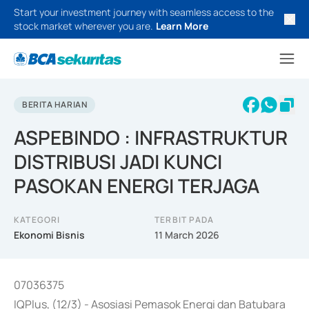
Start your investment journey with seamless access to the
stock market wherever you are.
Learn More
BERITA HARIAN
ASPEBINDO : INFRASTRUKTUR
DISTRIBUSI JADI KUNCI
PASOKAN ENERGI TERJAGA
KATEGORI
TERBIT PADA
Ekonomi Bisnis
11 March 2026
07036375
IQPlus, (12/3) - Asosiasi Pemasok Energi dan Batubara