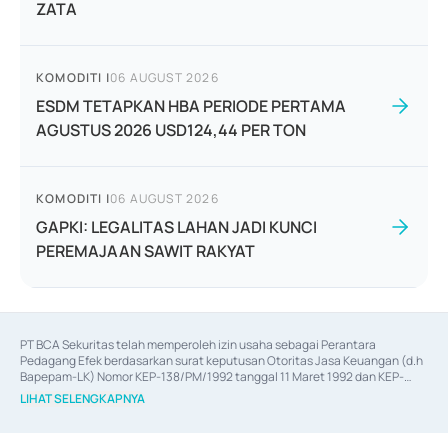
ZATA
KOMODITI
|
06 AUGUST 2026
ESDM TETAPKAN HBA PERIODE PERTAMA
AGUSTUS 2026 USD124,44 PER TON
KOMODITI
|
06 AUGUST 2026
GAPKI: LEGALITAS LAHAN JADI KUNCI
PEREMAJAAN SAWIT RAKYAT
PT BCA Sekuritas telah memperoleh izin usaha sebagai Perantara 
Pedagang Efek berdasarkan surat keputusan Otoritas Jasa Keuangan (d.h 
Bapepam-LK) Nomor KEP-138/PM/1992 tanggal 11 Maret 1992 dan KEP-
06/D.04/2014 tanggal 28 Februari 2014, izin usaha sebagai Penjamin Emisi 
LIHAT SELENGKAPNYA
Efek berdasarkan surat keputusan Otoritas Jasa Keuangan Nomor KEP-
12/PM/PEE/1997 tanggal 24 September 1997 dan KEP-07/D.04/2014 
tanggal 28 Februari 2014, izin usaha sebagai penyedia Jasa Konsultasi 