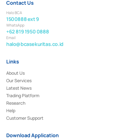
Contact Us
Halo BCA
1500888 ext 9
WhatsApp
+62 819 1950 0888
Email
halo@bcasekuritas.co.id
Links
About Us
Our Services
Latest News
Trading Platform
Research
Help
Customer Support
Download Application