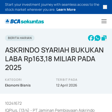
Start your investment journey with seamless access to the
stock market wherever you are.
Learn More
BERITA HARIAN
ASKRINDO SYARIAH BUKUKAN
LABA Rp163,18 MILIAR PADA
2025
KATEGORI
TERBIT PADA
Ekonomi Bisnis
12 April 2026
10241672
IQPlus, (13/4) - PT Jaminan Pembiayaan Askrindo