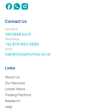
Contact Us
Halo BCA
1500888 ext 9
WhatsApp
+62 819 1950 0888
Email
halo@bcasekuritas.co.id
Links
About Us
Our Services
Latest News
Trading Platform
Research
Help