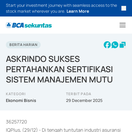
Start your investment journey with seamless access to the
stock market wherever you are.
Learn More
BERITA HARIAN
ASKRINDO SUKSES
PERTAHANKAN SERTIFIKASI
SISTEM MANAJEMEN MUTU
KATEGORI
TERBIT PADA
Ekonomi Bisnis
29 December 2025
36257720
IQPlus, (29/12) - Di tengah tuntutan industri asuransi