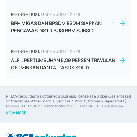
EKONOMI BISNIS
|
07 AUGUST 2026
BPH MIGAS DAN BPSDM ESDM SIAPKAN
PENGAWAS DISTRIBUSI BBM SUBSIDI
EKONOMI BISNIS
|
07 AUGUST 2026
ALFI : PERTUMBUHAN 5,29 PERSEN TRIWULAN II
CERMINKAN RANTAI PASOK SOLID
PT BCA Sekuritas has obtained a business license as a Broker-Dealer based
on the decree of the Financial Services Authority (formerly Bapepam-LK)
Number KEP-138/PM/1992 dated March 11, 1992 and KEP-06/D.04/2014
dated February 28, 2014, a business license as an Underwriter based on the
VIEW MORE
decree of the Financial Services Authority Number KEP-12/PM/PEE/1997
dated September 24, 1997 and KEP-07/D.04/2014 dated February 28, 2014,
a business license as a provider of Advisory Services on mergers,
acquisitions, divestments, and joint ventures based on the decree of the
Financial Services Authority Number S-67/PM.21/2014 dated February 28,