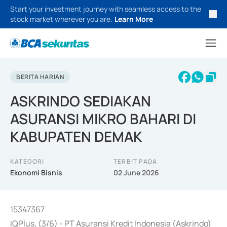
Start your investment journey with seamless access to the
stock market wherever you are.
Learn More
BERITA HARIAN
ASKRINDO SEDIAKAN
ASURANSI MIKRO BAHARI DI
KABUPATEN DEMAK
KATEGORI
TERBIT PADA
Ekonomi Bisnis
02 June 2026
15347367
IQPlus, (3/6) - PT Asuransi Kredit Indonesia (Askrindo)