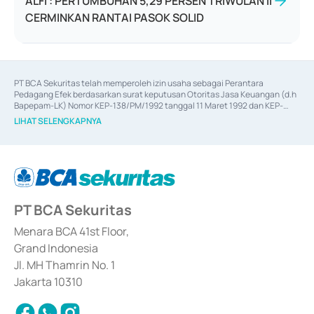
ALFI : PERTUMBUHAN 5,29 PERSEN TRIWULAN II
CERMINKAN RANTAI PASOK SOLID
PT BCA Sekuritas telah memperoleh izin usaha sebagai Perantara 
Pedagang Efek berdasarkan surat keputusan Otoritas Jasa Keuangan (d.h 
Bapepam-LK) Nomor KEP-138/PM/1992 tanggal 11 Maret 1992 dan KEP-
06/D.04/2014 tanggal 28 Februari 2014, izin usaha sebagai Penjamin Emisi 
LIHAT SELENGKAPNYA
Efek berdasarkan surat keputusan Otoritas Jasa Keuangan Nomor KEP-
12/PM/PEE/1997 tanggal 24 September 1997 dan KEP-07/D.04/2014 
tanggal 28 Februari 2014, izin usaha sebagai penyedia Jasa Konsultasi 
(
Advisory
) atas kegiatan merger, akuisisi, divestasi, dan 
join venture
berdasarkan surat keputusan Otoritas Jasa Keuangan Nomor S-
67/PM.21/2017 tanggal 3 Februari 2017, dan beberapa izin usaha lainnya 
dari Bank Indonesia antara lain sebagai Perantara Pelaksanaan Transaksi 
PT BCA Sekuritas
Sertifikat Deposito di Pasar Uang yang izinnya diterbitkan pada tahun 2017 
dan izin usaha lainnya dari Bank Indonesia sebagai Lembaga Pendukung 
Penerbitan, Transaksi, serta Penatausahaan dan Penyelesaian Transaksi 
Menara BCA 41st Floor,
Surat Berharga Komersial yang izinnya diterbitkan pada tahun 2018.
Grand Indonesia
Jl. MH Thamrin No. 1
Jakarta 10310