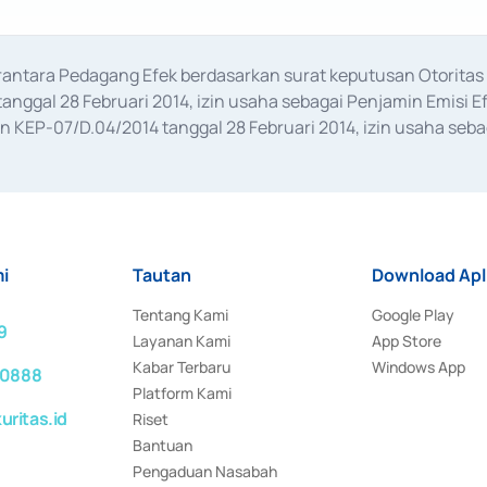
erantara Pedagang Efek berdasarkan surat keputusan Otorit
anggal 28 Februari 2014, izin usaha sebagai Penjamin Emisi E
KEP-07/D.04/2014 tanggal 28 Februari 2014, izin usaha sebag
rat keputusan Otoritas Jasa Keuangan Nomor S-67/PM.21/2017 t
aan Transaksi Sertifikat Deposito di Pasar Uang yang izinnya d
ansaksi, serta Penatausahaan dan Penyelesaian Transaksi Sur
i
Tautan
Download Apl
Tentang Kami
Google Play
9
Layanan Kami
App Store
Kabar Terbaru
Windows App
 0888
Platform Kami
ritas.id
Riset
Bantuan
Pengaduan Nasabah