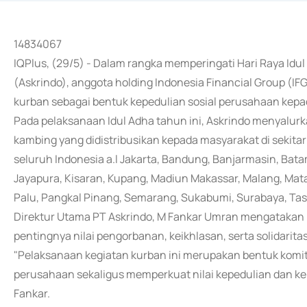
14834067
IQPlus, (29/5) - Dalam rangka memperingati Hari Raya Idul 
(Askrindo), anggota holding Indonesia Financial Group (I
kurban sebagai bentuk kepedulian sosial perusahaan kep
Pada pelaksanaan Idul Adha tahun ini, Askrindo menyalurk
kambing yang didistribusikan kepada masyarakat di sekitar
seluruh Indonesia a.l Jakarta, Bandung, Banjarmasin, Bata
Jayapura, Kisaran, Kupang, Madiun Makassar, Malang, M
Palu, Pangkal Pinang, Semarang, Sukabumi, Surabaya, Tas
Direktur Utama PT Askrindo, M Fankar Umran mengataka
pentingnya nilai pengorbanan, keikhlasan, serta solidarit
"Pelaksanaan kegiatan kurban ini merupakan bentuk komi
perusahaan sekaligus memperkuat nilai kepedulian dan ke
Fankar.