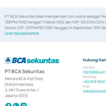
PT BCA Sekuritas telah memperoleh izin usaha sebagai P
138/PM/1992 tanggal 11 Maret 1992 dan KEP-06/D.04/2014 t
Nomor KEP-12/PM/PEE/1997 tanggal 24 September 1997 dan 
merger, akuisisi, divestasi, dan 
join venture
 berdasarkan su
LIHAT SELENGKAPNYA
dari Bank Indonesia antara lain sebagai Perantara Pelaksan
Bank Indonesia sebagai Lembaga Pendukung Penerbitan, Tr
tahun 2018.
Hubungi Kam
Halo BCA
PT BCA Sekuritas
1500888 ext 
WhatsApp
Menara BCA 41st Floor,
+62 819 1950
Grand Indonesia
Email
Jl. MH Thamrin No. 1
halo@bcaseku
Jakarta 10310