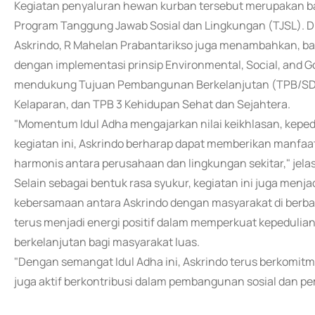
Kegiatan penyaluran hewan kurban tersebut merupakan b
Program Tanggung Jawab Sosial dan Lingkungan (TJSL). D
Askrindo, R Mahelan Prabantarikso juga menambahkan, b
dengan implementasi prinsip Environmental, Social, and Go
mendukung Tujuan Pembangunan Berkelanjutan (TPB/SDGs
Kelaparan, dan TPB 3 Kehidupan Sehat dan Sejahtera.
"Momentum Idul Adha mengajarkan nilai keikhlasan, keped
kegiatan ini, Askrindo berharap dapat memberikan manfa
harmonis antara perusahaan dan lingkungan sekitar," jela
Selain sebagai bentuk rasa syukur, kegiatan ini juga men
kebersamaan antara Askrindo dengan masyarakat di berbag
terus menjadi energi positif dalam memperkuat kepedulia
berkelanjutan bagi masyarakat luas.
"Dengan semangat Idul Adha ini, Askrindo terus berkomitme
juga aktif berkontribusi dalam pembangunan sosial dan p