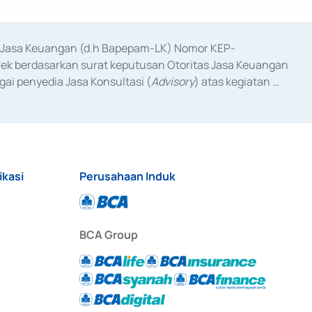
as Jasa Keuangan (d.h Bapepam-LK) Nomor KEP-
fek berdasarkan surat keputusan Otoritas Jasa Keuangan 
ai penyedia Jasa Konsultasi (
Advisory
) atas kegiatan 
anggal 3 Februari 2017, dan beberapa izin usaha lainnya 
iterbitkan pada tahun 2017 dan izin usaha lainnya dari 
at Berharga Komersial yang izinnya diterbitkan pada 
ikasi
Perusahaan Induk
BCA Group