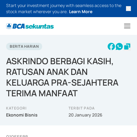
Start your investment journey with seamless access to the
stock market wherever you are.
Learn More
BERITA HARIAN
ASKRINDO BERBAGI KASIH,
RATUSAN ANAK DAN
KELUARGA PRA-SEJAHTERA
TERIMA MANFAAT
KATEGORI
TERBIT PADA
Ekonomi Bisnis
20 January 2026