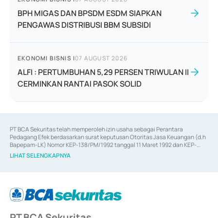
BPH MIGAS DAN BPSDM ESDM SIAPKAN
PENGAWAS DISTRIBUSI BBM SUBSIDI
EKONOMI BISNIS
|
07 AUGUST 2026
ALFI : PERTUMBUHAN 5,29 PERSEN TRIWULAN II
CERMINKAN RANTAI PASOK SOLID
PT BCA Sekuritas telah memperoleh izin usaha sebagai Perantara 
Pedagang Efek berdasarkan surat keputusan Otoritas Jasa Keuangan (d.h 
Bapepam-LK) Nomor KEP-138/PM/1992 tanggal 11 Maret 1992 dan KEP-
06/D.04/2014 tanggal 28 Februari 2014, izin usaha sebagai Penjamin Emisi 
LIHAT SELENGKAPNYA
Efek berdasarkan surat keputusan Otoritas Jasa Keuangan Nomor KEP-
12/PM/PEE/1997 tanggal 24 September 1997 dan KEP-07/D.04/2014 
tanggal 28 Februari 2014, izin usaha sebagai penyedia Jasa Konsultasi 
(
Advisory
) atas kegiatan merger, akuisisi, divestasi, dan 
join venture
berdasarkan surat keputusan Otoritas Jasa Keuangan Nomor S-
67/PM.21/2017 tanggal 3 Februari 2017, dan beberapa izin usaha lainnya 
dari Bank Indonesia antara lain sebagai Perantara Pelaksanaan Transaksi 
PT BCA Sekuritas
Sertifikat Deposito di Pasar Uang yang izinnya diterbitkan pada tahun 2017 