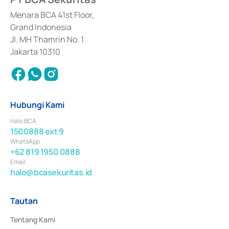
dan izin usaha lainnya dari Bank Indonesia sebagai Lembaga Pendukung 
Penerbitan, Transaksi, serta Penatausahaan dan Penyelesaian Transaksi 
Menara BCA 41st Floor,
Surat Berharga Komersial yang izinnya diterbitkan pada tahun 2018.
Grand Indonesia
Jl. MH Thamrin No. 1
Jakarta 10310
Hubungi Kami
Halo BCA
1500888 ext 9
WhatsApp
+62 819 1950 0888
Email
halo@bcasekuritas.id
Tautan
Tentang Kami