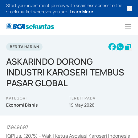
Start your investment journey with seamless access to the
stock market wherever you are.
Learn More
BERITA HARIAN
ASKARINDO DORONG
INDUSTRI KAROSERI TEMBUS
PASAR GLOBAL
KATEGORI
TERBIT PADA
Ekonomi Bisnis
19 May 2026
13949697
IQPlus, (20/5) - Wakil Ketua Asosiasi Karoseri Indonesia