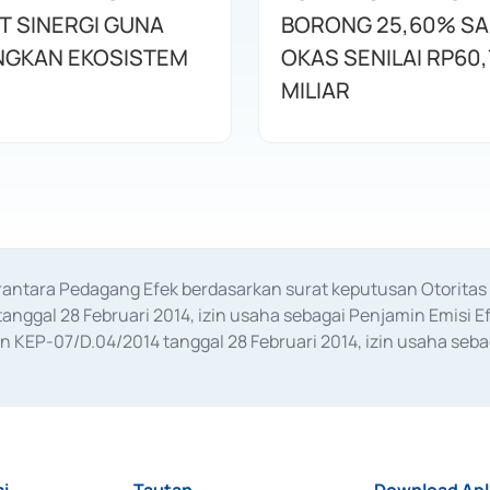
T SINERGI GUNA
BORONG 25,60% S
GKAN EKOSISTEM
OKAS SENILAI RP60,
MILIAR
erantara Pedagang Efek berdasarkan surat keputusan Otorit
anggal 28 Februari 2014, izin usaha sebagai Penjamin Emisi E
KEP-07/D.04/2014 tanggal 28 Februari 2014, izin usaha sebag
rat keputusan Otoritas Jasa Keuangan Nomor S-67/PM.21/2017 t
aan Transaksi Sertifikat Deposito di Pasar Uang yang izinnya d
ansaksi, serta Penatausahaan dan Penyelesaian Transaksi Sur