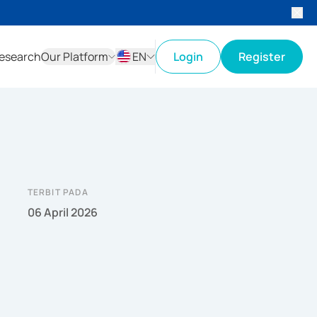
esearch
Our Platform
EN
Login
Register
ID
EN
TERBIT PADA
06 April 2026