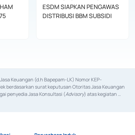
AHAM
ESDM SIAPKAN PENGAWAS
75
DISTRIBUSI BBM SUBSIDI
as Jasa Keuangan (d.h Bapepam-LK) Nomor KEP-
fek berdasarkan surat keputusan Otoritas Jasa Keuangan 
ai penyedia Jasa Konsultasi (
Advisory
) atas kegiatan 
anggal 3 Februari 2017, dan beberapa izin usaha lainnya 
iterbitkan pada tahun 2017 dan izin usaha lainnya dari 
at Berharga Komersial yang izinnya diterbitkan pada 