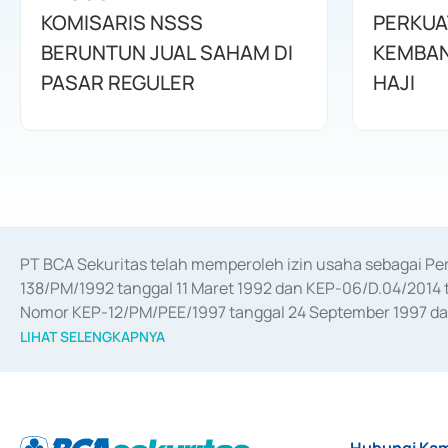
KOMISARIS NSSS
PERKUA
BERUNTUN JUAL SAHAM DI
KEMBAN
PASAR REGULER
HAJI
PT BCA Sekuritas telah memperoleh izin usaha sebagai P
138/PM/1992 tanggal 11 Maret 1992 dan KEP-06/D.04/2014 t
Nomor KEP-12/PM/PEE/1997 tanggal 24 September 1997 dan 
merger, akuisisi, divestasi, dan 
join venture
 berdasarkan su
LIHAT SELENGKAPNYA
dari Bank Indonesia antara lain sebagai Perantara Pelaksan
Bank Indonesia sebagai Lembaga Pendukung Penerbitan, Tr
tahun 2018.