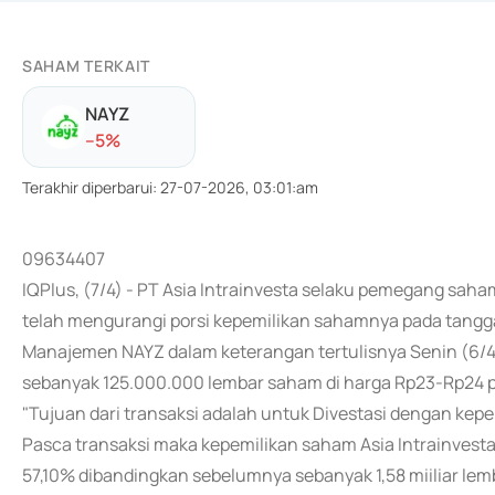
SAHAM TERKAIT
NAYZ
-
-5
%
Terakhir diperbarui
:
27-07-2026, 03:01:am
09634407
IQPlus, (7/4) - PT Asia Intrainvesta selaku pemegang sah
telah mengurangi porsi kepemilikan sahamnya pada tanggal
Manajemen NAYZ dalam keterangan tertulisnya Senin (6/4
sebanyak 125.000.000 lembar saham di harga Rp23-Rp24 
"Tujuan dari transaksi adalah untuk Divestasi dengan kep
Pasca transaksi maka kepemilikan saham Asia Intrainvesta
57,10% dibandingkan sebelumnya sebanyak 1,58 miiliar le